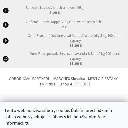
Baiocchi lieskový orech a kakao 168g
3,20 €
Vlhčené utierky Happy Baby Care with Cream 80ks
2 €
Omo Prací prášok Universal Apple & Water lilly 5 kg 100 praní -
sypaný
18,90 €
Omo Prací prášok Universal Lavanda & Mint 5 kg 100 praní -
sypaný
18,90 €
ODPORÚČANÍ PARTNERI :
MABONEX Slovakia
MESTO PIEŠŤANY
PN PRINT
Eshop 4 🇮🇹 🇩🇪
Tento web používa súbory cookie. Ďalším prechádzaním
tohto webu vyjadrujete súhlas s ich používaním. Viac
Vytvoril Shoptet
&
informácií
tu
.