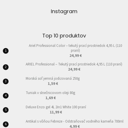
Instagram
Top 10 produktov
Ariel Professional Color – tekutý prací prostriedok 4,95 L (110
praní)
24,99 €
ARIEL Professional – Tekutý prací prostriedok 4,95 L (110 praní)
24,99 €
Morská soľ jemná jodizovaná 250g
1,59 €
Tuniak v slnečnicovom oleji 80g
1,69 €
Deluxe Enzo gel 4L 2in1 White 100 praní
11,99 €
Antikal s vôňou Febreze - Odstraňovač vodného kameňa 700ml
4,99 €