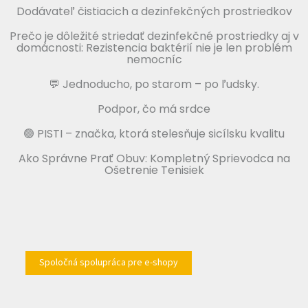
Dodávateľ čistiacich a dezinfekčných prostriedkov
Prečo je dôležité striedať dezinfekčné prostriedky aj v
domácnosti: Rezistencia baktérií nie je len problém
nemocníc
💬 Jednoducho, po starom – po ľudsky.
Podpor, čo má srdce
🟢 PISTI – značka, ktorá stelesňuje sicílsku kvalitu
Ako Správne Prať Obuv: Kompletný Sprievodca na
Ošetrenie Tenisiek
Spoločná spolupráca pre e-shopy