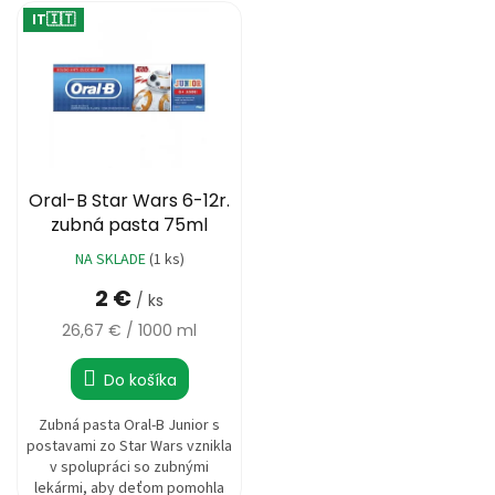
V
e
%
IT🇮🇹
ý
p
2,82 €
p
r
🔥
i
MAXI
o
ZĽAVA
s
d
🔥
p
u
r
Parfémy
k
o
t
Rubriky
d
Oral-B Star Wars 6-12r.
o
a
u
zubná pasta 75ml
články
v
k
NA SKLADE
(1 ks)
t
Vrátenie
tovaru
2 €
o
/ ks
v
Jednotková
Prihlásenie
26,67 € / 1000 ml
cena:
Do košíka
Zubná pasta Oral-B Junior s
postavami zo Star Wars vznikla
v spolupráci so zubnými
lekármi, aby deťom pomohla