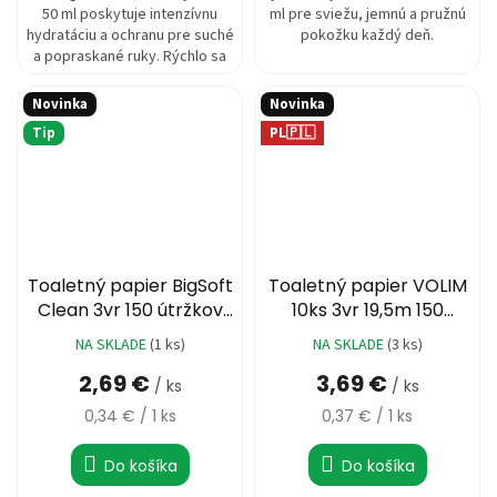
50 ml poskytuje intenzívnu
ml pre sviežu, jemnú a pružnú
hydratáciu a ochranu pre suché
pokožku každý deň.
a popraskané ruky. Rýchlo sa
vstrebáva a nezanecháva...
Novinka
Novinka
Tip
PL🇵🇱
Toaletný papier BigSoft
Toaletný papier VOLIM
Clean 3vr 150 útržkov
10ks 3vr 19,5m 150
8ks
útržkový 100%celulóza
NA SKLADE
(1 ks)
NA SKLADE
(3 ks)
2,69 €
3,69 €
/ ks
/ ks
Jednotková
Jednotková
0,34 € / 1 ks
0,37 € / 1 ks
cena:
cena:
Do košíka
Do košíka