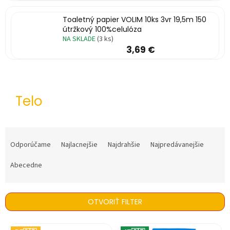
%
Toaletný papier VOLIM 10ks 3vr 19,5m 150
🔥
útržkový 100%celulóza
MAXI
NA SKLADE
(3 ks)
ZĽAVA
3,69 €
🔥
Parfémy
Rubriky
Telo
a
články
Vrátenie
R
tovaru
a
Odporúčame
Najlacnejšie
Najdrahšie
Najpredávanejšie
d
Prihlásenie
e
Abecedne
n
i
e
OTVORIŤ FILTER
p
r
V