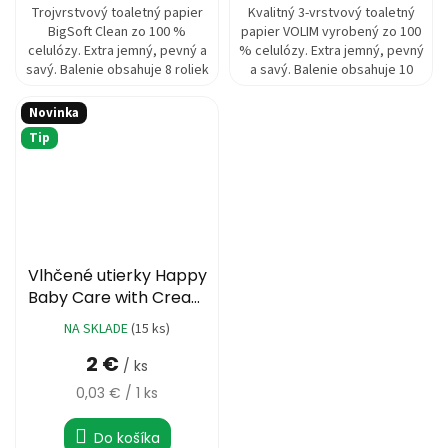
Trojvrstvový toaletný papier
Kvalitný 3-vrstvový toaletný
BigSoft Clean zo 100 %
papier VOLIM vyrobený zo 100
celulózy. Extra jemný, pevný a
% celulózy. Extra jemný, pevný
savý. Balenie obsahuje 8 roliek
a savý. Balenie obsahuje 10
po 150 útržkoch pre dlhšiu
roliek s návinom 19,5 m a 150...
výdrž.
Novinka
Tip
Vlhčené utierky Happy
Baby Care with Cream
80ks
NA SKLADE
(15 ks)
2 €
/ ks
Jednotková
0,03 € / 1 ks
cena:
Do košíka