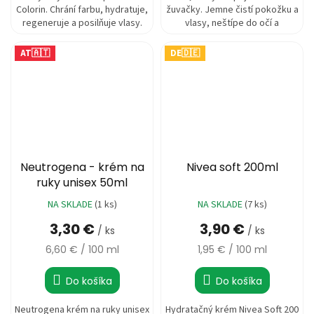
Colorin. Chrání farbu, hydratuje,
žuvačky. Jemne čistí pokožku a
regeneruje a posilňuje vlasy.
vlasy, neštípe do očí a
neobsahuje parabény. 300ml.
AT🇦🇹
DE🇩🇪
Neutrogena - krém na
Nivea soft 200ml
ruky unisex 50ml
NA SKLADE
(1 ks)
NA SKLADE
(7 ks)
3,30 €
3,90 €
/ ks
/ ks
Jednotková
Jednotková
6,60 € / 100 ml
1,95 € / 100 ml
cena:
cena:
Do košíka
Do košíka
Neutrogena krém na ruky unisex
Hydratačný krém Nivea Soft 200