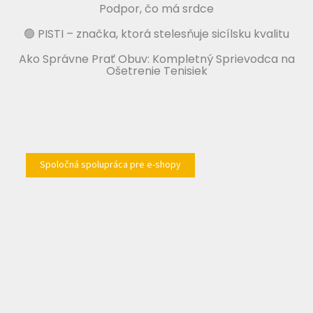
Podpor, čo má srdce
🟢 PISTI – značka, ktorá stelesňuje sicílsku kvalitu
Ako Správne Prať Obuv: Kompletný Sprievodca na
Ošetrenie Tenisiek
Spoločná spolupráca pre e-shopy