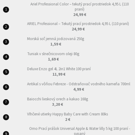
Ariel Professional Color – tekutý prací prostriedok 4,95 L (110
praní)
24,99 €
ARIEL Professional – Tekutý prací prostriedok 4,95 L (110 praní)
24,99 €
Morská soľ jemná jodizovaná 250g
1,59 €
Tuniak v slnečnicovom oleji 80g
1,69 €
Deluxe Enzo gel 4L 2in1 White 100 praní
11,99 €
Antikal s vôňou Febreze - Odstraňovač vodného kameňa 700ml
4,99 €
Baiocchi lieskový orech a kakao 168g
3,20 €
Vlhčené utierky Happy Baby Care with Cream 80ks
2 €
Omo Prací prášok Universal Apple & Water lilly 5 kg 100 praní -
sypaný