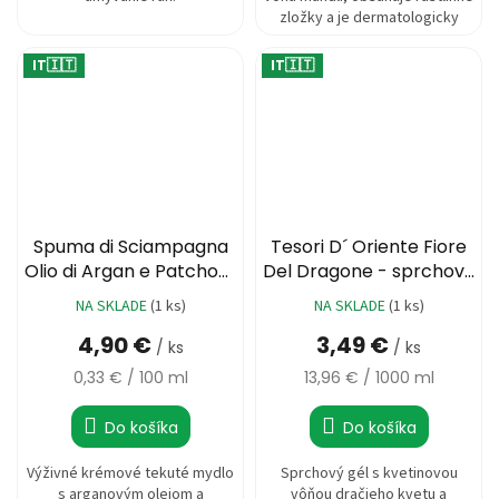
zložky a je dermatologicky
testované. 1500ml.
IT🇮🇹
IT🇮🇹
Spuma di Sciampagna
Tesori D´ Oriente Fiore
Olio di Argan e Patchouli
Del Dragone - sprchový
- Tekuté mydlo 1500ml
gél 250ml
NA SKLADE
(1 ks)
NA SKLADE
(1 ks)
4,90 €
3,49 €
/ ks
/ ks
Jednotková
Jednotková
0,33 € / 100 ml
13,96 € / 1000 ml
cena:
cena:
Do košíka
Do košíka
Výživné krémové tekuté mydlo
Sprchový gél s kvetinovou
s arganovým olejom a
vôňou dračieho kvetu a