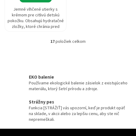
Jemné vlhčené utierky s
krémom pre citlivú detskú
pokožku. Obsahujú hydratačné
zložky, ktoré chránia pred
vysušením a podráždením.
17
položiek celkom
O
v
l
á
d
a
EKO balenie
c
Používame ekologické balenie zásielok z existujúceho
i
materiálu, ktorý šetrí prírodu a zdroje.
e
p
r
Strážny pes
v
Funkcia [STRÁŽIŤ] vás upozorní, keď je produkt opäť
k
na sklade, v akcii alebo za lepšiu cenu, aby ste nič
y
nepremeškali.
v
ý
Z