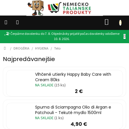
Prejsť
na
obsah
NÁKU
KOŠÍK
„🏖️ Čerpáme dovolenku do 7. 8. Objednávky prijaté počas dovolenky odošleme
👉
10. 8. 2026.
VŠETKY
PRODUKTY
Domov
/
DROGÉRIA
/
HYGIENA
/
Telo
DROGÉRIA
Najpredávanejšie
POTRAVINY
Vlhčené utierky Happy Baby Care with
Cream 80ks
NA SKLADE
(15 ks)
PRODUKTY
EU
2 €
DARČEKY
Spuma di Sciampagna Olio di Argan e
Patchouli - Tekuté mydlo 1500ml
OSTATNÉ
NA SKLADE
(1 ks)
4,90 €
AKCIE