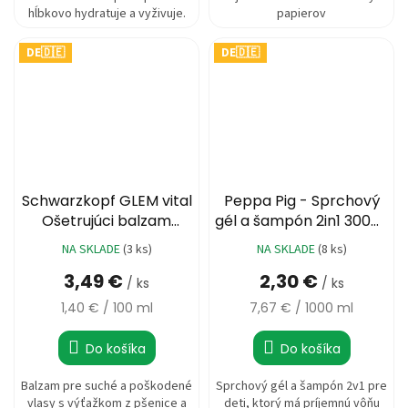
hĺbkovo hydratuje a vyživuje.
papierov
DE🇩🇪
DE🇩🇪
Schwarzkopf GLEM vital
Peppa Pig - Sprchový
Ošetrujúci balzam
gél a šampón 2in1 300ml
Wheat & Colorin 250ml
Bubble Gum NEW
NA SKLADE
(3 ks)
NA SKLADE
(8 ks)
3,49 €
2,30 €
/ ks
/ ks
Jednotková
Jednotková
1,40 € / 100 ml
7,67 € / 1000 ml
cena:
cena:
Do košíka
Do košíka
Balzam pre suché a poškodené
Sprchový gél a šampón 2v1 pre
vlasy s výťažkom z pšenice a
deti, ktorý má príjemnú vôňu