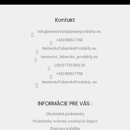
p
á
i
p
s
ä
u
Kontakt
t
i
info
@
nemeckotalianskeprodukty.eu
e
+421908517768
NemeckoTalianskeProdukty.eu
nemecko_talianske_produkty.eu
103157731350129
+421908517768
NemeckoTalianskeProdukty. eu
INFORMÁCIE PRE VÁS :
Obchodné podmienky
Podmienky ochrany osobných údajov
Doprava a platba