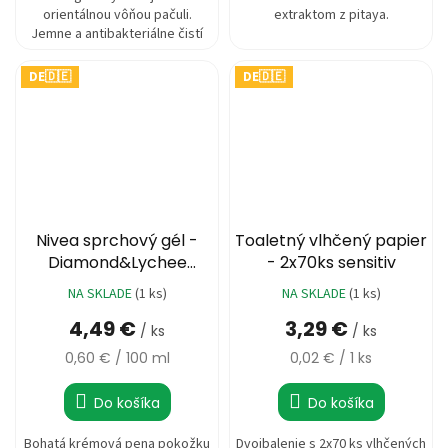
orientálnou vôňou pačuli.
extraktom z pitaya.
Jemne a antibakteriálne čistí
pokožku rúk a tváre. Hydratuje,
zjemňuje...
DE🇩🇪
DE🇩🇪
Nivea sprchový gél -
Toaletný vlhčený papier
Diamond&Lychee
- 2x70ks sensitiv
Extract 750ml
NA SKLADE
(1 ks)
NA SKLADE
(1 ks)
Priemerné
hodnotenie
4,49 €
3,29 €
/ ks
/ ks
produktu
je
Jednotková
Jednotková
0,60 € / 100 ml
0,02 € / 1 ks
5,0
cena:
cena:
z
Do košíka
Do košíka
5
hviezdičiek.
Bohatá krémová pena pokožku
Dvojbalenie s 2x70 ks vlhčených