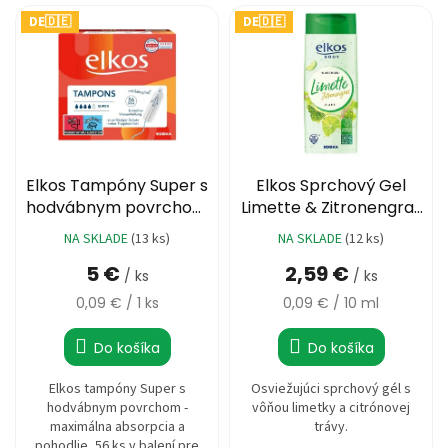
DE🇩🇪
DE🇩🇪
Elkos Tampóny Super s
Elkos Sprchový Gel
hodvábnym povrchom
Limette & Zitronengras
56ks
300 ml
NA SKLADE
(13 ks)
NA SKLADE
(12 ks)
Priemerné
hodnotenie
5 €
2,59 €
/ ks
/ ks
produktu
je
Jednotková
Jednotková
0,09 € / 1 ks
0,09 € / 10 ml
5,0
cena:
cena:
z
Do košíka
Do košíka
5
hviezdičiek.
Elkos tampóny Super s
Osviežujúci sprchový gél s
hodvábnym povrchom -
vôňou limetky a citrónovej
maximálna absorpcia a
trávy.
pohodlie, 56 ks v balení pre