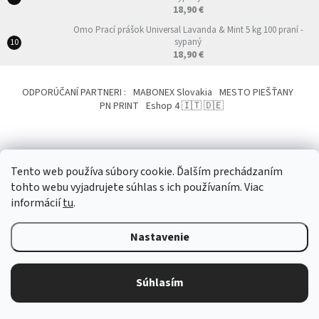
18,90 €
Omo Prací prášok Universal Lavanda & Mint 5 kg 100 praní -
sypaný
18,90 €
ODPORÚČANÍ PARTNERI :
MABONEX Slovakia
MESTO PIEŠŤANY
PN PRINT
Eshop 4 🇮🇹 🇩🇪
Tento web používa súbory cookie. Ďalším prechádzaním
tohto webu vyjadrujete súhlas s ich používaním. Viac
Vytvoril Shoptet
&
informácií
tu
.
Nastavenie
Copyright 2026
NemeckoTalianskeProdukty.eu
. Všetky práva vyhradené.
Upraviť nastavenie cookies
Súhlasím
?
Odstúpiť od zmluvy