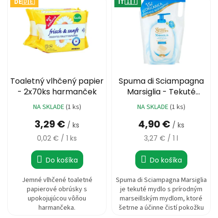
o
DE🇩🇪
IT🇮🇹
ý
d
3,59 €
p
u
i
k
s
t
p
o
r
v
o
d
Toaletný vlhčený papier
Spuma di Sciampagna
u
- 2x70ks harmanček
Marsiglia - Tekuté
k
mydlo 1500ml
NA SKLADE
(1 ks)
NA SKLADE
(1 ks)
Priemerné
t
hodnotenie
3,29 €
4,90 €
o
/ ks
/ ks
produktu
v
je
Jednotková
Jednotková
0,02 € / 1 ks
3,27 € / 1 l
5,0
cena:
cena:
z
Do košíka
Do košíka
5
hviezdičiek.
Jemné vlhčené toaletné
Spuma di Sciampagna Marsiglia
papierové obrúsky s
je tekuté mydlo s prírodným
upokojujúcou vôňou
marseillským mydlom, ktoré
harmančeka.
šetrne a účinne čistí pokožku
rúk a tváre