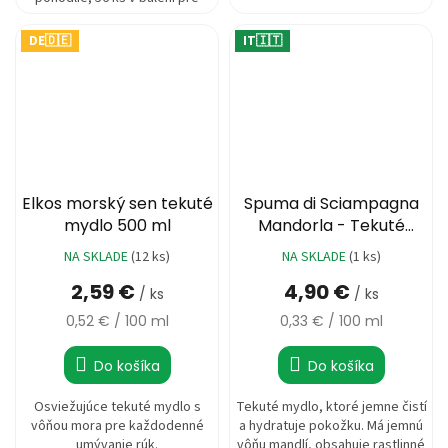
spoľahlivú ochranu.
DE🇩🇪
IT🇮🇹
Elkos morský sen tekuté
Spuma di Sciampagna
mydlo 500 ml
Mandorla - Tekuté
mydlo 1500ml
NA SKLADE
(12 ks)
NA SKLADE
(1 ks)
Priemerné
hodnotenie
2,59 €
4,90 €
/ ks
/ ks
produktu
je
Jednotková
Jednotková
0,52 € / 100 ml
0,33 € / 100 ml
5,0
cena:
cena:
z
Do košíka
Do košíka
5
hviezdičiek.
Osviežujúce tekuté mydlo s
Tekuté mydlo, ktoré jemne čistí
vôňou mora pre každodenné
a hydratuje pokožku. Má jemnú
umývanie rúk.
vôňu mandlí, obsahuje rastlinné