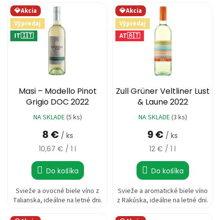
💎Akcia
💎Akcia
Výpredaj
Výpredaj
IT🇮🇹
AT🇦🇹
Masi – Modello Pinot
Zull Grüner Veltliner Lust
Grigio DOC 2022
& Laune 2022
NA SKLADE
(5 ks)
NA SKLADE
(3 ks)
8 €
9 €
/ ks
/ ks
Jednotková
Jednotková
10,67 € / 1 l
12 € / 1 l
cena:
cena:
Do košíka
Do košíka
Svieže a ovocné biele víno z
Svieže a aromatické biele víno
Talianska, ideálne na letné dni.
z Rakúska, ideálne na letné dni.