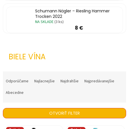
%
Schumann Nägler – Riesling Hammer
🔥
Trocken 2022
MAXI
NA SKLADE
(3 ks)
ZĽAVA
8 €
🔥
Parfémy
Rubriky
BIELE VÍNA
a
články
Vrátenie
R
tovaru
a
Odporúčame
Najlacnejšie
Najdrahšie
Najpredávanejšie
d
Prihlásenie
e
Abecedne
n
i
e
OTVORIŤ FILTER
p
r
V