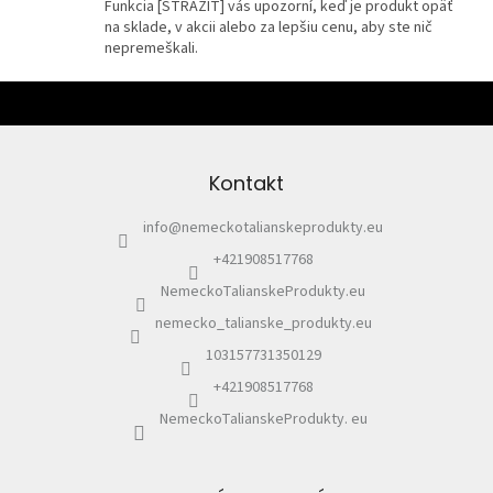
Funkcia [STRÁŽIŤ] vás upozorní, keď je produkt opäť
na sklade, v akcii alebo za lepšiu cenu, aby ste nič
nepremeškali.
Z
á
p
ä
Kontakt
t
i
info
@
nemeckotalianskeprodukty.eu
e
+421908517768
NemeckoTalianskeProdukty.eu
nemecko_talianske_produkty.eu
103157731350129
+421908517768
NemeckoTalianskeProdukty. eu