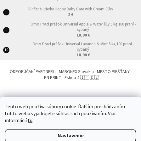
Vlhčené utierky Happy Baby Care with Cream 80ks
2 €
Omo Prací prášok Universal Apple & Water lilly 5 kg 100 praní -
sypaný
18,90 €
Omo Prací prášok Universal Lavanda & Mint 5 kg 100 praní -
sypaný
18,90 €
ODPORÚČANÍ PARTNERI :
MABONEX Slovakia
MESTO PIEŠŤANY
PN PRINT
Eshop 4 🇮🇹 🇩🇪
Tento web používa súbory cookie. Ďalším prechádzaním
tohto webu vyjadrujete súhlas s ich používaním. Viac
Vytvoril Shoptet
&
informácií
tu
.
Nastavenie
Copyright 2026
NemeckoTalianskeProdukty.eu
. Všetky práva vyhradené.