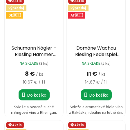
💎Akcia
💎Akcia
Výpredaj
Výpredaj
DE🇩🇪
AT🇦🇹
Schumann Nägler –
Domäne Wachau
Riesling Hammer
Riesling Federspiel
Trocken 2022
Terrassen 2022
NA SKLADE
(3 ks)
NA SKLADE
(5 ks)
8 €
11 €
/ ks
/ ks
Jednotková
Jednotková
10,67 € / 1 l
14,67 € / 1 l
cena:
cena:
Do košíka
Do košíka
Svieže a ovocné suché
Svieže a aromatické biele víno
rizlingové víno z Rheingau.
z Rakúska, ideálne na letné dni.
💎Akcia
💎Akcia