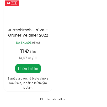
AT🇦🇹
Jurtschitsch GrüVe –
Grüner Veltliner 2022
NA SKLADE
(6 ks)
11 €
/ ks
Jednotková
14,67 € / 1 l
cena:
Do košíka
Svieže a ovocné biele víno z
Rakúska, ideálne k ľahkým
jedlám.
11
položiek celkom
O
v