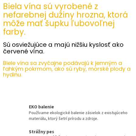
l
Biela vína sú vyrobené z
á
nefarebnej dužiny hrozna, ktorá
d
môže mať šupku ľubovoľnej
a
c
farby.
i
e
Sú osviežujúce a majú nižšiu kyslosť ako
p
r
červené vína.
v
k
Biele vína sa zvyčajne podávajú k jemným a
y
ľahkým pokrmom, ako sú ryby, morské plody a
v
hydinu.
ý
p
i
s
u
EKO balenie
Používame ekologické balenie zásielok z existujúceho
materiálu, ktorý šetrí prírodu a zdroje.
Strážny pes