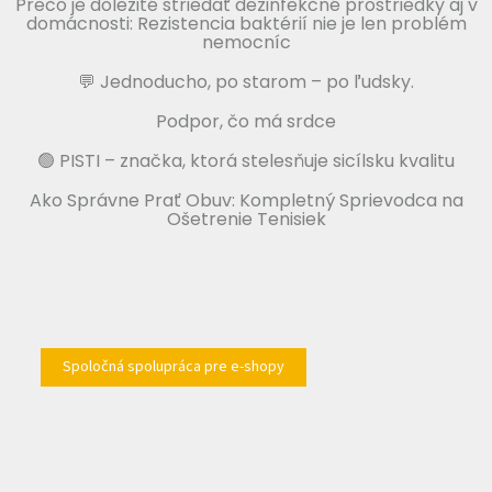
Prečo je dôležité striedať dezinfekčné prostriedky aj v
domácnosti: Rezistencia baktérií nie je len problém
nemocníc
💬 Jednoducho, po starom – po ľudsky.
Podpor, čo má srdce
🟢 PISTI – značka, ktorá stelesňuje sicílsku kvalitu
Ako Správne Prať Obuv: Kompletný Sprievodca na
Ošetrenie Tenisiek
Spoločná spolupráca pre e-shopy