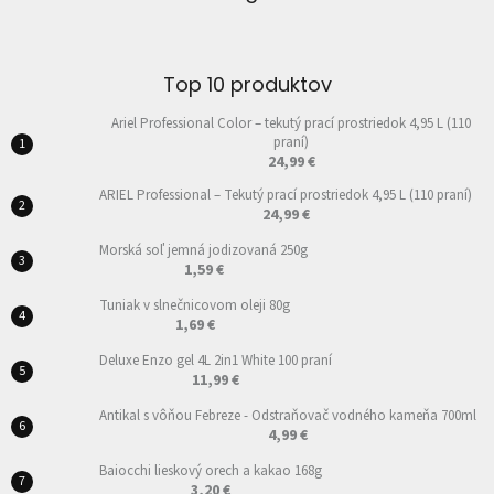
Top 10 produktov
Ariel Professional Color – tekutý prací prostriedok 4,95 L (110
praní)
24,99 €
ARIEL Professional – Tekutý prací prostriedok 4,95 L (110 praní)
24,99 €
Morská soľ jemná jodizovaná 250g
1,59 €
Tuniak v slnečnicovom oleji 80g
1,69 €
Deluxe Enzo gel 4L 2in1 White 100 praní
11,99 €
Antikal s vôňou Febreze - Odstraňovač vodného kameňa 700ml
4,99 €
Baiocchi lieskový orech a kakao 168g
3,20 €