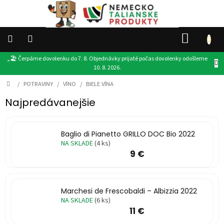
Prejsť
na
obsah
NÁKU
KOŠÍK
„🏖️ Čerpáme dovolenku do 7. 8. Objednávky prijaté počas dovolenky odošleme
👉
10. 8. 2026.
VŠETKY
PRODUKTY
Domov
/
POTRAVINY
/
VÍNO
/
BIELE VÍNA
DROGÉRIA
Najpredávanejšie
POTRAVINY
Baglio di Pianetto GRILLO DOC Bio 2022
NA SKLADE
(4 ks)
PRODUKTY
9 €
EU
DARČEKY
Marchesi de Frescobaldi – Albizzia 2022
OSTATNÉ
NA SKLADE
(6 ks)
11 €
AKCIE