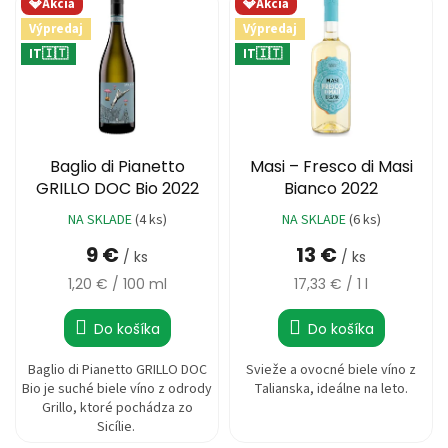
o
💎Akcia
💎Akcia
ý
d
Výpredaj
Výpredaj
14,11 €
p
u
i
IT🇮🇹
IT🇮🇹
k
s
t
p
o
r
v
o
d
Baglio di Pianetto
Masi – Fresco di Masi
u
GRILLO DOC Bio 2022
Bianco 2022
k
NA SKLADE
(4 ks)
NA SKLADE
(6 ks)
t
9 €
13 €
o
/ ks
/ ks
v
Jednotková
Jednotková
1,20 € / 100 ml
17,33 € / 1 l
cena:
cena:
Do košíka
Do košíka
Baglio di Pianetto GRILLO DOC
Svieže a ovocné biele víno z
Bio je suché biele víno z odrody
Talianska, ideálne na leto.
Grillo, ktoré pochádza zo
Sicílie.