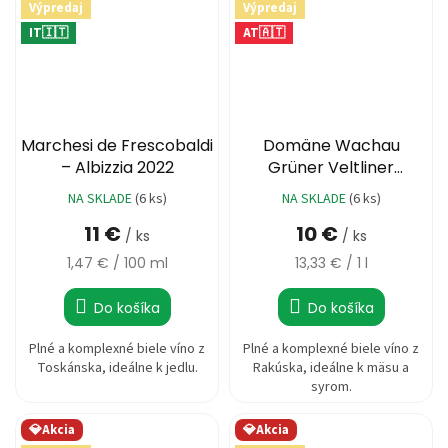
Výpredaj
Výpredaj
IT🇮🇹
AT🇦🇹
Marchesi de Frescobaldi
Domäne Wachau
– Albizzia 2022
Grüner Veltliner
Federspiel Terrassen
NA SKLADE
(6 ks)
NA SKLADE
(6 ks)
2022
11 €
10 €
/ ks
/ ks
Jednotková
Jednotková
1,47 € / 100 ml
13,33 € / 1 l
cena:
cena:
Do košíka
Do košíka
Plné a komplexné biele víno z
Plné a komplexné biele víno z
Toskánska, ideálne k jedlu.
Rakúska, ideálne k mäsu a
syrom.
💎Akcia
💎Akcia