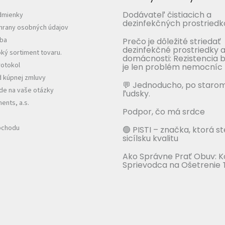
Dodávateľ čistiacich a
dmienky
dezinfekčných prostriedk
hrany osobných údajov
tba
Prečo je dôležité striedať
dezinfekčné prostriedky a
ký sortiment tovaru.
domácnosti: Rezistencia b
otokol
je len problém nemocníc
 kúpnej zmluvy
💬 Jednoducho, po staro
e na vaše otázky
ľudsky.
nts, a.s.
Podpor, čo má srdce
bchodu
🟢 PISTI – značka, ktorá s
sicílsku kvalitu
Ako Správne Prať Obuv: 
Sprievodca na Ošetrenie 