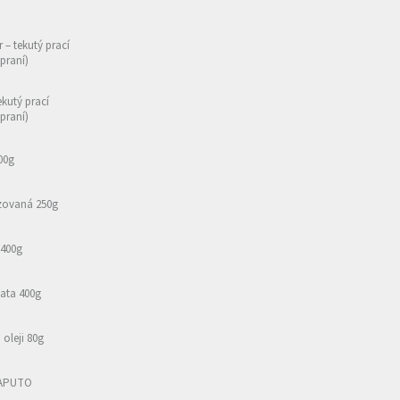
r – tekutý prací
 praní)
ekutý prací
 praní)
00g
izovaná 250g
 400g
ata 400g
oleji 80g
CAPUTO