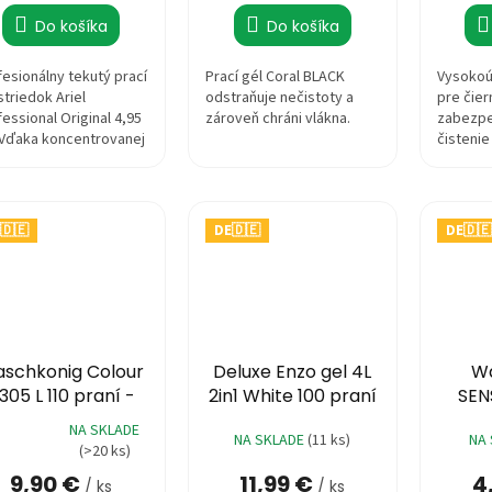
cena:
cena:
c
z
Do košíka
Do košíka
5
zdičiek.
hviezdič
fesionálny tekutý prací
Prací gél Coral BLACK
Vysokoúč
triedok Ariel
odstraňuje nečistoty a
pre čier
essional Original 4,95
zároveň chráni vlákna.
zabezpe
 Vďaka koncentrovanej
čistenie
fesionálnej formule
ačí až na 110...
🇩🇪
DE🇩🇪
DE🇩🇪
schkonig Colour
Deluxe Enzo gel 4L
W
,305 L 110 praní -
2in1 White 100 praní
SEN
tekutý
ALERG
NA SKLADE
NA SKLADE
(11 ks)
NA
emerné
(>20 ks)
notenie
9,90 €
11,99 €
4
duktu
/ ks
/ ks