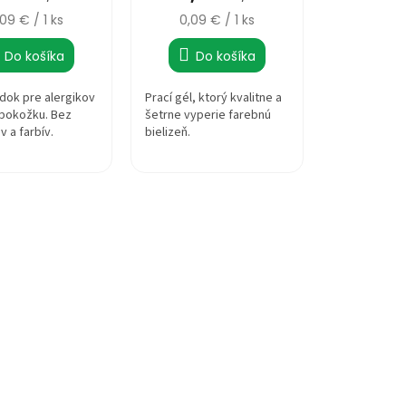
ednotková
Jednotková
,09 € / 1 ks
0,09 € / 1 ks
ena:
cena:
Do košíka
Do košíka
dok pre alergikov
Prací gél, ktorý kvalitne a
ú pokožku. Bez
šetrne vyperie farebnú
 a farbív.
bielizeň.