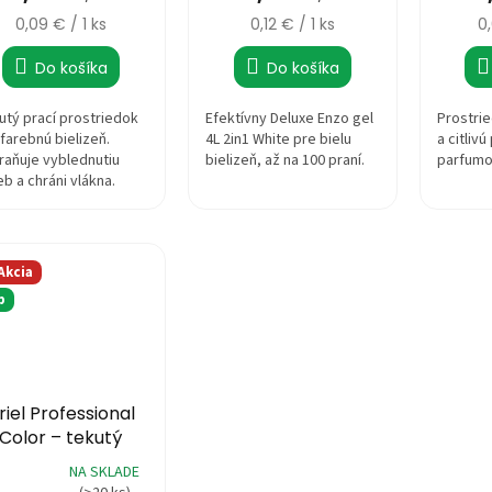
Jednotková
Jednotková
J
0,09 € / 1 ks
0,12 € / 1 ks
0
cena:
cena:
c
Do košíka
Do košíka
zdičiek.
utý prací prostriedok
Efektívny Deluxe Enzo gel
Prostrie
farebnú bielizeň.
4L 2in1 White pre bielu
a citliv
raňuje vyblednutiu
bielizeň, až na 100 praní.
parfumov
eb a chráni vlákna.
Akcia
p
riel Professional
Color – tekutý
rací prostriedok
NA SKLADE
,95 L (110 praní)
emerné