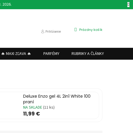
. 2026.
NÁKUPNÝ
Prázdny košík
Prihlásenie
KOŠÍK
🔥 MAXI ZĽAVA 🔥
PARFÉMY
RUBRIKY A ČLÁNKY
VRÁTENI
Deluxe Enzo gel 4L 2in1 White 100
praní
NA SKLADE
(11 ks)
11,99 €