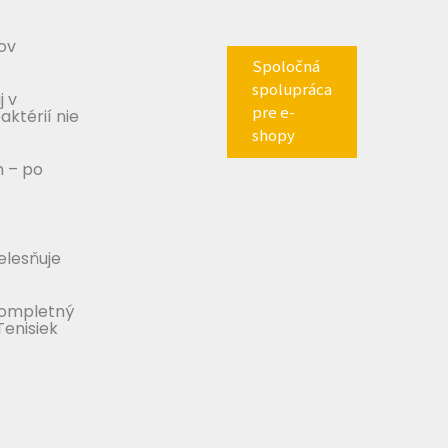
ov
Spoločná
spolupráca
j v
pre e-
aktérií nie
shopy
m – po
telesňuje
Kompletný
Tenisiek