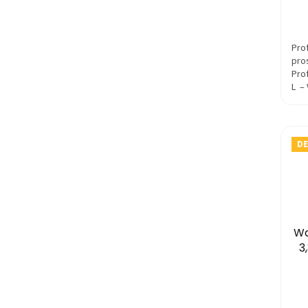
z
5
hvie
Pro
pros
Prof
L –
pro
vyst
DE
Wa
3
Pri
hod
pro