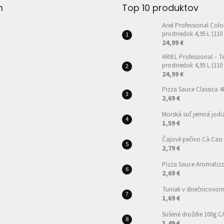
m
Top 10 produktov
Ariel Professional Colo
prostriedok 4,95 L (110
24,99 €
ARIEL Professional – T
prostriedok 4,95 L (110
24,99 €
Pizza Sauce Classica 4
2,69 €
Morská soľ jemná jod
1,59 €
Čajové pečivo Cà Cao
2,79 €
Pizza Sauce Aromatizz
2,69 €
Tuniak v slnečnicovom 
1,69 €
Sušené droždie 100g 
3,49 €