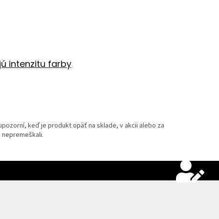
ú intenzitu farby
.
pozorní, keď je produkt opäť na sklade, v akcii alebo za
č nepremeškali.