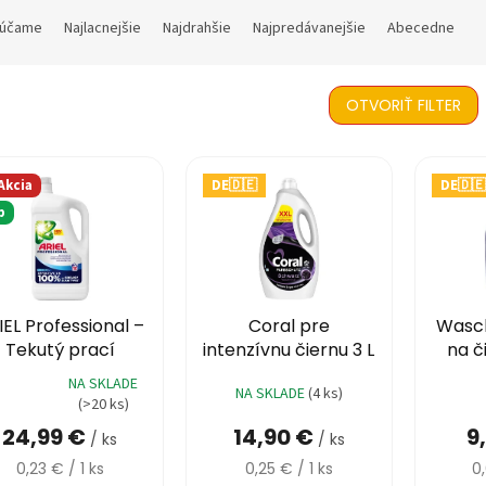
účame
Najlacnejšie
Najdrahšie
Najpredávanejšie
Abecedne
OTVORIŤ FILTER
Akcia
DE🇩🇪
DE🇩🇪
p
29,90 €
IEL Professional –
Coral pre
Wasc
Tekutý prací
intenzívnu čiernu 3 L
na č
rostriedok 4,95 L
60 praní
3,305
NA SKLADE
NA SKLADE
(4 ks)
(110 praní)
emerné
Priemer
(>20 ks)
notenie
hodnote
24,99 €
14,90 €
9
duktu
produkt
/ ks
/ ks
je
Jednotková
Jednotková
J
0,23 € / 1 ks
0,25 € / 1 ks
0
5,0