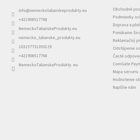
i
e
Obchodné po
info
@
nemeckotalianskeprodukty.eu
Podmienky oc
+421908517768
Doprava a pla
NemeckoTalianskeProdukty.eu
Ponúkame širo
nemecko_talianske_produkty.eu
Reklamačný pr
103157731350129
Odstúpenie od
+421908517768
Časté odpoved
ComGate Payme
NemeckoTalianskeProdukty. eu
Mapa serveru
Hodnotenie o
Napíšte nám