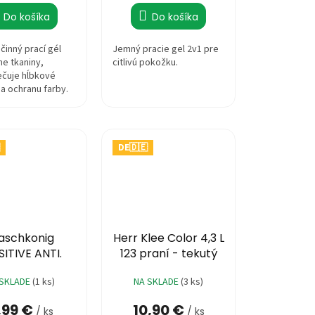
ena:
cena:
Do košíka
Do košíka
iek.
inný prací gél
Jemný pracie gel 2v1 pre
ne tkaniny,
citlivú pokožku.
čuje hĺbkové
 a ochranu farby.
DE🇩🇪
aschkonig
Herr Klee Color 4,3 L
SITIVE ANTI.
123 praní - tekutý
IK 1,625 L 54
 SKLADE
(1 ks)
NA SKLADE
(3 ks)
praní
,99 €
10,90 €
/ ks
/ ks