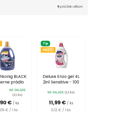
9
položiek celkom
Tip
DE🇩🇪
hkonig BLACK
Deluxe Enzo gel 4L
ierne prádlo
2in1 Sensitive - 100
 L 110 praní -
praní
NA SKLADE
NA SKLADE
(12 ks)
tekutý
né
(11 ks)
nie
,90 €
11,99 €
u
/ ks
/ ks
ednotková
Jednotková
,09 € / 1 ks
0,12 € / 1 ks