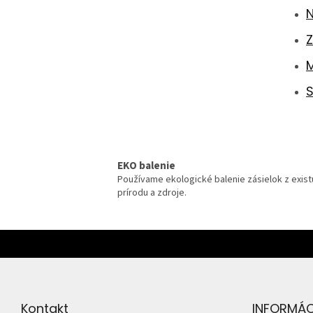
N
Z
M
S
EKO balenie
Používame ekologické balenie zásielok z existu
prírodu a zdroje.
Z
á
p
ä
t
Kontakt
INFORMÁCI