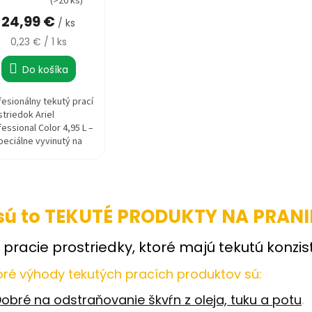
(>20 ks)
notenie
24,99 €
duktu
/ ks
Jednotková
0,23 € / 1 ks
cena:
Do košíka
zdičiek.
fesionálny tekutý prací
triedok Ariel
essional Color 4,95 L –
peciálne vyvinutý na
ie farebnej bielizne.
ne odstraňuje...
O
v
sú to TEKUTÉ PRODUKTY NA PRANI
l
á
d
 pracie prostriedky, ktoré majú tekutú konzis
a
c
oré výhody tekutých pracích produktov sú:
i
e
obré na odstraňovanie škvŕn z oleja, tuku a potu
.
p