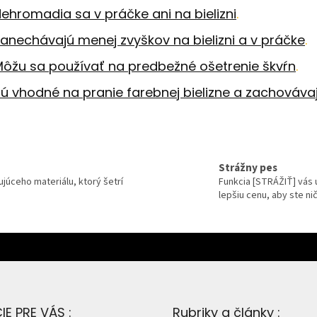
r
ehromadia sa v práčke ani na bielizni
.
v
k
anechávajú menej zvyškov na bielizni a v práčke
.
y
ôžu sa používať na predbežné ošetrenie škvŕn
.
v
ý
ú vhodné na pranie farebnej bielizne a zachovávaj
p
i
s
u
Strážny pes
júceho materiálu, ktorý šetrí
Funkcia [STRÁŽIŤ] vás u
lepšiu cenu, aby ste ni
E PRE VÁS :
Rubriky a články :