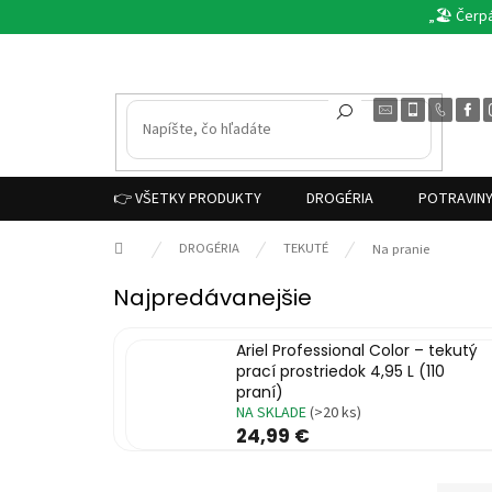
Prejsť
„🏖️ Čerp
na
obsah
👉 VŠETKY PRODUKTY
DROGÉRIA
POTRAVIN
Domov
DROGÉRIA
TEKUTÉ
Na pranie
Najpredávanejšie
Ariel Professional Color – tekutý
prací prostriedok 4,95 L (110
praní)
NA SKLADE
(>20 ks)
24,99 €