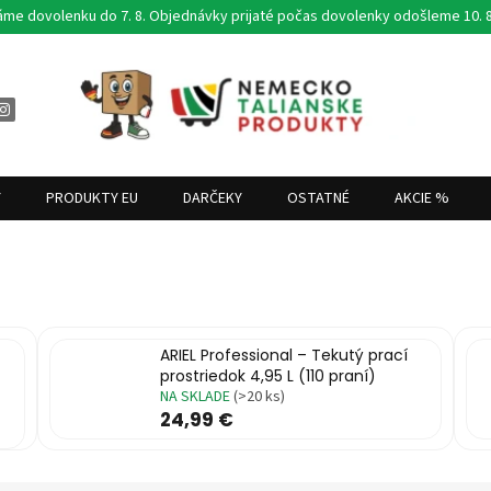
áme dovolenku do 7. 8. Objednávky prijaté počas dovolenky odošleme 10. 8
Y
PRODUKTY EU
DARČEKY
OSTATNÉ
AKCIE %
ARIEL Professional – Tekutý prací
prostriedok 4,95 L (110 praní)
NA SKLADE
(>20 ks)
24,99 €