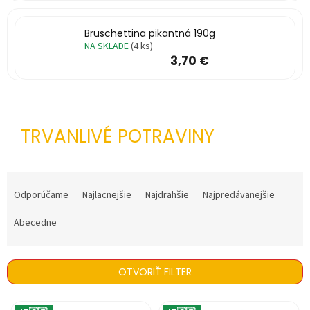
%
Bruschettina pikantná 190g
🔥
NA SKLADE
(4 ks)
MAXI
ZĽAVA
3,70 €
🔥
Parfémy
Rubriky
TRVANLIVÉ POTRAVINY
a
články
Vrátenie
R
tovaru
a
Odporúčame
Najlacnejšie
Najdrahšie
Najpredávanejšie
d
Prihlásenie
e
Abecedne
n
i
e
OTVORIŤ FILTER
p
r
V