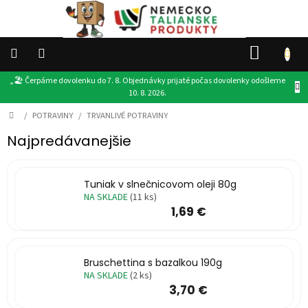
Prejsť
na
obsah
NÁKU
KOŠÍK
„🏖️ Čerpáme dovolenku do 7. 8. Objednávky prijaté počas dovolenky odošleme
👉
10. 8. 2026.
VŠETKY
PRODUKTY
Domov
/
POTRAVINY
/
TRVANLIVÉ POTRAVINY
DROGÉRIA
Najpredávanejšie
POTRAVINY
Tuniak v slnečnicovom oleji 80g
NA SKLADE
(11 ks)
PRODUKTY
1,69 €
EU
DARČEKY
Bruschettina s bazalkou 190g
OSTATNÉ
NA SKLADE
(2 ks)
3,70 €
AKCIE