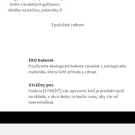
krém z kvalitných gaštanov,
ideálny na pečivo, palacinky či
dezerty.
7
položiek celkom
O
v
l
á
d
a
EKO balenie
c
Používame ekologické balenie zásielok z existujúceho
i
materiálu, ktorý šetrí prírodu a zdroje.
e
p
r
Strážny pes
v
Funkcia [STRÁŽIŤ] vás upozorní, keď je produkt opäť
k
na sklade, v akcii alebo za lepšiu cenu, aby ste nič
y
nepremeškali.
v
ý
Z
p
á
i
p
s
ä