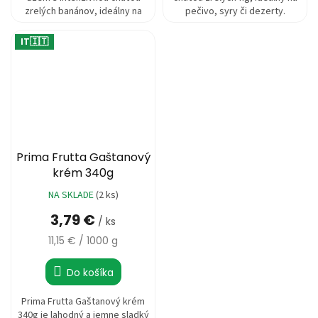
zrelých banánov, ideálny na
pečivo, syry či dezerty.
pečivo, palacinky či dezerty....
IT🇮🇹
Prima Frutta Gaštanový
krém 340g
NA SKLADE
(2 ks)
Priemerné
hodnotenie
3,79 €
/ ks
produktu
je
Jednotková
11,15 € / 1000 g
1,0
cena:
z
Do košíka
5
hviezdičiek.
Prima Frutta Gaštanový krém
340g je lahodný a jemne sladký