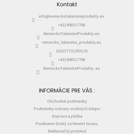
u
Kontakt
t
i
info
@
nemeckotalianskeprodukty.eu
e
+421908517768
NemeckoTalianskeProdukty.eu
nemecko_talianske_produkty.eu
103157731350129
+421908517768
NemeckoTalianskeProdukty. eu
INFORMÁCIE PRE VÁS :
Obchodné podmienky
Podmienky ochrany osobných údajov
Doprava a platba
Ponúkame široký sortiment tovaru.
Reklamačný protokol