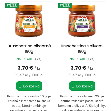
IT🇮🇹
IT🇮🇹
Bruschettina pikantná
Bruschettina s olivami
190g
190g
NA SKLADE
(4 ks)
NA SKLADE
(1 ks)
3,70 €
3,70 €
/ ks
/ ks
Jednotková
Jednotková
19,47 € / 1000 g
19,47 € / 1000 g
cena:
cena:
Do košíka
Do košíka
Bruschettina pikantná 190g je
Bruschettina s olivami 190g je
chutná a intenzívna talianska
chutná talianska pasta, ktorá
pasta, ktorá kombinuje
kombinuje olivy a ďalšie bylinky,
pikantné koreniny a olivy,
ideálna na natieranie na pečivo,