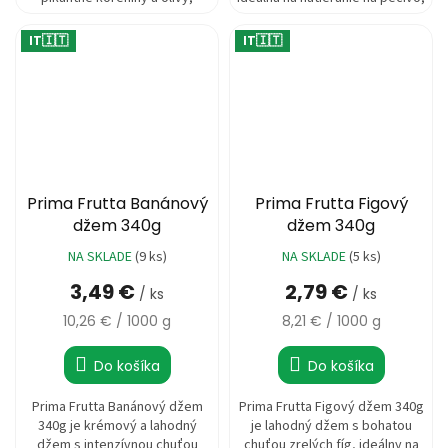
ideálna na natieranie na
krutóny alebo ako...
pečivo,...
IT🇮🇹
IT🇮🇹
Prima Frutta Banánový
Prima Frutta Figový
džem 340g
džem 340g
NA SKLADE
(9 ks)
NA SKLADE
(5 ks)
Priemerné
hodnotenie
3,49 €
2,79 €
/ ks
/ ks
produktu
je
Jednotková
Jednotková
10,26 € / 1000 g
8,21 € / 1000 g
5,0
cena:
cena:
z
Do košíka
Do košíka
5
hviezdičiek.
Prima Frutta Banánový džem
Prima Frutta Figový džem 340g
340g je krémový a lahodný
je lahodný džem s bohatou
džem s intenzívnou chuťou
chuťou zrelých fíg, ideálny na