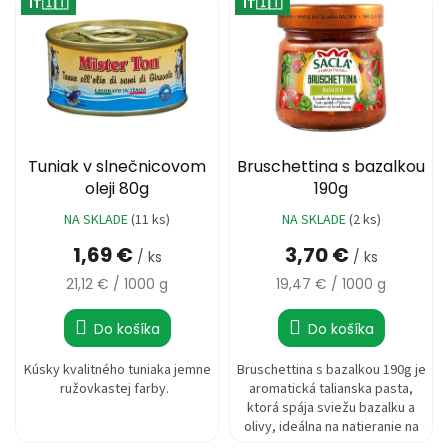
o
IT🇮🇹
IT🇮🇹
ý
d
1,79 €
p
u
i
k
s
t
p
o
r
v
o
d
Tuniak v slnečnicovom
Bruschettina s bazalkou
u
oleji 80g
190g
k
NA SKLADE
(11 ks)
NA SKLADE
(2 ks)
Priemerné
t
hodnotenie
1,69 €
3,70 €
o
/ ks
/ ks
produktu
v
je
Jednotková
Jednotková
21,12 € / 1000 g
19,47 € / 1000 g
5,0
cena:
cena:
z
Do košíka
Do košíka
5
hviezdičiek.
Kúsky kvalitného tuniaka jemne
Bruschettina s bazalkou 190g je
ružovkastej farby.
aromatická talianska pasta,
ktorá spája sviežu bazalku a
olivy, ideálna na natieranie na
pečivo, krutóny alebo ako...