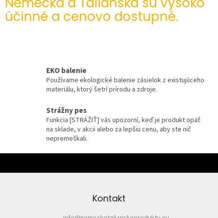
Nemecka a Talianska sú vysoko
účinné a cenovo dostupné.
EKO balenie
Používame ekologické balenie zásielok z existujúceho
materiálu, ktorý šetrí prírodu a zdroje.
Strážny pes
Funkcia [STRÁŽIŤ] vás upozorní, keď je produkt opäť
na sklade, v akcii alebo za lepšiu cenu, aby ste nič
nepremeškali.
Z
á
p
ä
Kontakt
t
i
info
@
nemeckotalianskeprodukty.eu