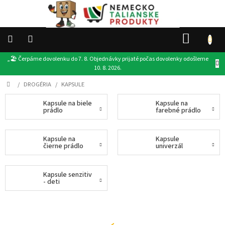
Prejsť
na
obsah
NÁKU
KOŠÍK
„🏖️ Čerpáme dovolenku do 7. 8. Objednávky prijaté počas dovolenky odošleme
👉
10. 8. 2026.
VŠETKY
PRODUKTY
Domov
/
DROGÉRIA
/
KAPSULE
DROGÉRIA
Kapsule na biele
Kapsule na
prádlo
farebné prádlo
POTRAVINY
Kapsule na
Kapsule
čierne prádlo
univerzál
PRODUKTY
EU
Kapsule senzitiv
DARČEKY
- deti
OSTATNÉ
AKCIE