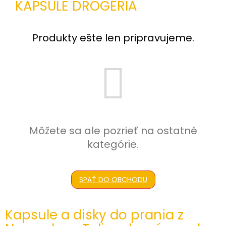
KAPSULE DROGÉRIA
%
🔥
MAXI
Produkty ešte len pripravujeme.
ZĽAVA
🔥
Parfémy
Rubriky
a
články
Vrátenie
Môžete sa ale pozrieť na ostatné
tovaru
kategórie.
Prihlásenie
SPÄŤ DO OBCHODU
Kapsule a disky do prania z