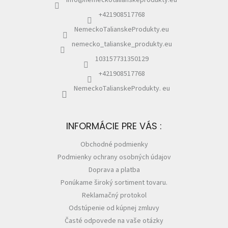
e
+421908517768
NemeckoTalianskeProdukty.eu
nemecko_talianske_produkty.eu
103157731350129
+421908517768
NemeckoTalianskeProdukty. eu
INFORMÁCIE PRE VÁS :
Obchodné podmienky
Podmienky ochrany osobných údajov
Doprava a platba
Ponúkame široký sortiment tovaru.
Reklamačný protokol
Odstúpenie od kúpnej zmluvy
Časté odpovede na vaše otázky