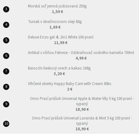
Morská soľ jemná jodizovaná 250g
1,59 €
Tuniak v slnečnicovom oleji 80g
1,69 €
Deluxe Enzo gel 4L 2in1 White 100 praní
11,99 €
Antikal s vôňou Febreze - Odstraňovač vodného kameňa 700ml
4,99 €
Baiocchi lieskový orech a kakao 168g
3,20 €
Vlhčené utierky Happy Baby Care with Cream 80ks
2 €
Omo Prací prášok Universal Apple & Water lilly 5 kg 100 praní -
sypaný
18,90 €
Omo Prací prášok Universal Lavanda & Mint 5 kg 100 praní -
sypaný
18,90 €