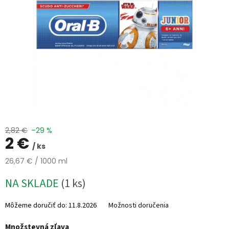
%
🔥
MAXI
ZĽAVA
🔥
Parfémy
Rubriky
a
články
Vrátenie
2,82 €
–29 %
tovaru
2 €
/ ks
Prihlásenie
Jednotková
26,67 € / 1000 ml
cena:
NA SKLADE
(1 ks)
Môžeme doručiť do:
11.8.2026
Možnosti doručenia
Množstevná zľava