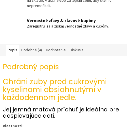
na sklade, v akcii alebo za lepšiu cenu, aby ste nič
nepremeškali.
Vernostné zľavy & zľavové kupóny
Zaregistruj sa a získaj vernostné zľavy a kupóny.
Popis
Podobné (4)
Hodnotenie
Diskusia
Podrobný popis
Chráni zuby pred cukrovými
kyselinami obsiahnutými v
každodennom jedle.
Jej jemná mätová príchuť je ideálna pre
dospievajúce deti.
Vlastnosti: