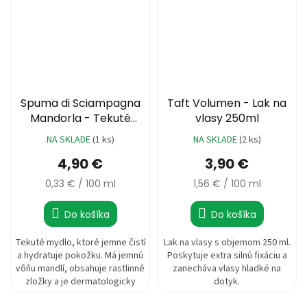
6,58 €
Spuma di Sciampagna
Taft Volumen - Lak na
Mandorla - Tekuté
vlasy 250ml
mydlo 1500ml
NA SKLADE
(1 ks)
NA SKLADE
(2 ks)
Priemerné
hodnotenie
4,90 €
3,90 €
produktu
je
Jednotková
Jednotková
0,33 € / 100 ml
1,56 € / 100 ml
5,0
cena:
cena:
z
Do košíka
Do košíka
5
hviezdičiek.
Tekuté mydlo, ktoré jemne čistí
Lak na vlasy s objemom 250 ml.
a hydratuje pokožku. Má jemnú
Poskytuje extra silnú fixáciu a
vôňu mandlí, obsahuje rastlinné
zanecháva vlasy hladké na
zložky a je dermatologicky
dotyk.
testované. 1500ml.