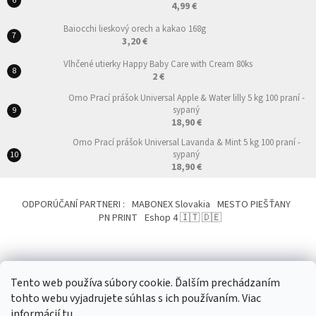
4,99 €
Baiocchi lieskový orech a kakao 168g
3,20 €
Vlhčené utierky Happy Baby Care with Cream 80ks
2 €
Omo Prací prášok Universal Apple & Water lilly 5 kg 100 praní -
sypaný
18,90 €
Omo Prací prášok Universal Lavanda & Mint 5 kg 100 praní -
sypaný
18,90 €
ODPORÚČANÍ PARTNERI :
MABONEX Slovakia
MESTO PIEŠŤANY
PN PRINT
Eshop 4 🇮🇹 🇩🇪
Tento web používa súbory cookie. Ďalším prechádzaním
tohto webu vyjadrujete súhlas s ich používaním. Viac
Vytvoril Shoptet
&
informácií
tu
.