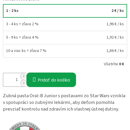
1 - 2 ks
2 €
/ ks
3 - 4 ks = zľava 2 %
1,96 €
/ ks
5 - 9 ks = zľava 4 %
1,92 €
/ ks
10 a viac ks = zľava 7 %
1,86 €
/ ks
Ušetríte
0 €
Pridať do košíka
Zubná pasta Oral-B Junior s postavami zo Star Wars vznikla
v spolupráci so zubnými lekármi, aby deťom pomohla
prevziať kontrolu nad zdravím ich vlastnej ústnej dutiny.