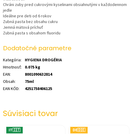
Chráni zuby pred cukrovými kyselinami obsiahnutými v každodennom
jedle
Ideálne pre deti od 6 rokov
Zubná pasta bez obsahu cukru
Jemná mätová príchuť
Zubná pasta s obsahom fluoridu
Dodatočné parametre
Kategória
:
HYGIENA DROGÉRIA
Hmotnosť
:
0.075 kg
EAN
:
8001090632814
Obsah
:
75ml
EAN KÓD
:
4251758406125
Súvisiaci tovar
IT🇮🇹
DE🇩🇪