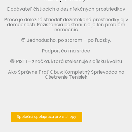
Dodávateľ čistiacich a dezinfekčných prostriedkov
Prečo je dôležité striedať dezinfekčné prostriedky aj v
domácnosti: Rezistencia baktérií nie je len problém
nemocníc
💬 Jednoducho, po starom – po ľudsky.
Podpor, čo má srdce
🟢 PISTI – značka, ktorá stelesňuje sicílsku kvalitu
Ako Správne Prať Obuv: Kompletný Sprievodca na
Ošetrenie Tenisiek
Spoločná spolupráca pre e-shopy