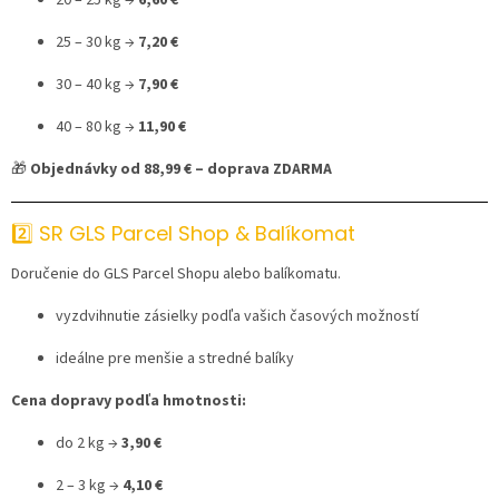
20 – 25 kg →
6,60 €
25 – 30 kg →
7,20 €
30 – 40 kg →
7,90 €
40 – 80 kg →
11,90 €
🎁
Objednávky od 88,99 € – doprava ZDARMA
2️⃣ SR GLS Parcel Shop & Balíkomat
Doručenie do GLS Parcel Shopu alebo balíkomatu.
vyzdvihnutie zásielky podľa vašich časových možností
ideálne pre menšie a stredné balíky
Cena dopravy podľa hmotnosti:
do 2 kg →
3,90 €
2 – 3 kg →
4,10 €