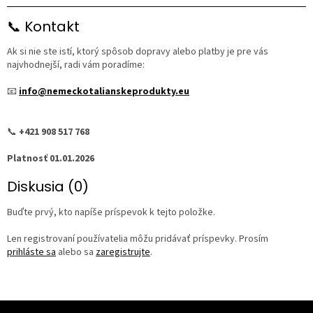
📞 Kontakt
Ak si nie ste istí, ktorý spôsob dopravy alebo platby je pre vás
najvhodnejší, radi vám poradíme:
📧
info@nemeckotalianskeprodukty.eu
📞
+421 908 517 768
Platnosť 01.01.2026
Diskusia (0)
Buďte prvý, kto napíše príspevok k tejto položke.
Len registrovaní používatelia môžu pridávať príspevky. Prosím
prihláste sa
alebo sa
zaregistrujte
.
Z