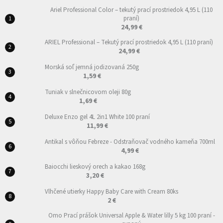
Ariel Professional Color – tekutý prací prostriedok 4,95 L (110
praní)
24,99 €
ARIEL Professional – Tekutý prací prostriedok 4,95 L (110 praní)
24,99 €
Morská soľ jemná jodizovaná 250g
1,59 €
Tuniak v slnečnicovom oleji 80g
1,69 €
Deluxe Enzo gel 4L 2in1 White 100 praní
11,99 €
Antikal s vôňou Febreze - Odstraňovač vodného kameňa 700ml
4,99 €
Baiocchi lieskový orech a kakao 168g
3,20 €
Vlhčené utierky Happy Baby Care with Cream 80ks
2 €
Omo Prací prášok Universal Apple & Water lilly 5 kg 100 praní -