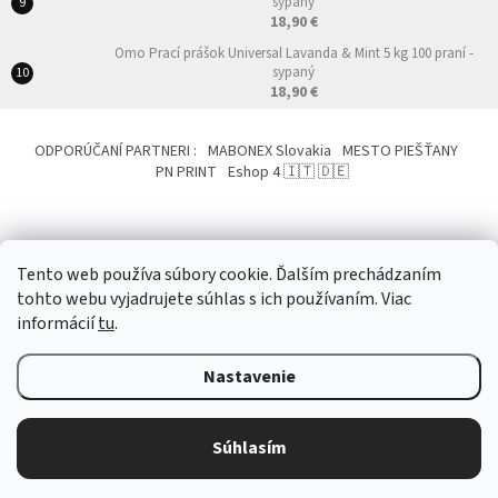
sypaný
18,90 €
Omo Prací prášok Universal Lavanda & Mint 5 kg 100 praní -
sypaný
18,90 €
ODPORÚČANÍ PARTNERI :
MABONEX Slovakia
MESTO PIEŠŤANY
PN PRINT
Eshop 4 🇮🇹 🇩🇪
Tento web používa súbory cookie. Ďalším prechádzaním
tohto webu vyjadrujete súhlas s ich používaním. Viac
Vytvoril Shoptet
&
informácií
tu
.
Nastavenie
Copyright 2026
NemeckoTalianskeProdukty.eu
. Všetky práva vyhradené.
Upraviť nastavenie cookies
Súhlasím
?
Odstúpiť od zmluvy