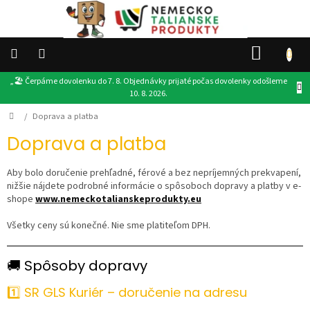
Prejsť
na
obsah
NÁKU
KOŠÍK
„🏖️ Čerpáme dovolenku do 7. 8. Objednávky prijaté počas dovolenky odošleme
👉
10. 8. 2026.
VŠETKY
PRODUKTY
Domov
/
Doprava a platba
DROGÉRIA
Doprava a platba
POTRAVINY
Aby bolo doručenie prehľadné, férové a bez nepríjemných prekvapení,
nižšie nájdete podrobné informácie o spôsoboch dopravy a platby v e-
shope
www.nemeckotalianskeprodukty.eu
PRODUKTY
EU
Všetky ceny sú konečné. Nie sme platiteľom DPH.
DARČEKY
🚚 Spôsoby dopravy
OSTATNÉ
1️⃣ SR GLS Kuriér – doručenie na adresu
AKCIE