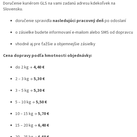
Doručenie kuriérom GLS na vami zadanú adresu kdekoľvek na
%
Slovensku.
🔥
doručenie spravidla
nasledujúci pracovný deň
po odoslaní
MAXI
ZĽAVA
🔥
o zásielke budete informovaní e-mailom alebo SMS od dopravcu
Parfémy
vhodné aj pre ťažšie a objemnejšie zásielky
Rubriky
Cena dopravy podľa hmotnosti objednávky:
a
články
do 2 kg →
4,40 €
Vrátenie
2 – 3 kg →
5,30 €
tovaru
3 – 5 kg →
5,30 €
Prihlásenie
5 – 10 kg →
5,50 €
10 – 15 kg →
5,70 €
15 – 20 kg →
6,40 €