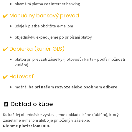
okamžitá platba cez internet banking
✔️ Manuálny bankový prevod
údaje k platbe obdržíte e-mailom
objednávku expedujeme po pripísaní platby
✔️ Dobierka (kuriér GLS)
platba pri prevzatí zásielky (hotovosť / karta – podľa možností
kuriéra)
✔️ Hotovosť
možná
iba pri našom rozvoze alebo osobnom odbere
🧾 Doklad o kúpe
Ku každej objednávke vystavujeme doklad o kúpe (faktúru), ktorý
zasielame e-mailom alebo je priložený v zásielke.
Nie sme platiteľom DPH.