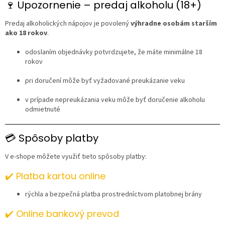
🍷 Upozornenie – predaj alkoholu (18+)
Predaj alkoholických nápojov je povolený
výhradne osobám starším
ako 18 rokov
.
odoslaním objednávky potvrdzujete, že máte minimálne 18
rokov
pri doručení môže byť vyžadované preukázanie veku
v prípade nepreukázania veku môže byť doručenie alkoholu
odmietnuté
💳 Spôsoby platby
V e-shope môžete využiť tieto spôsoby platby:
✔️ Platba kartou online
rýchla a bezpečná platba prostredníctvom platobnej brány
✔️ Online bankový prevod