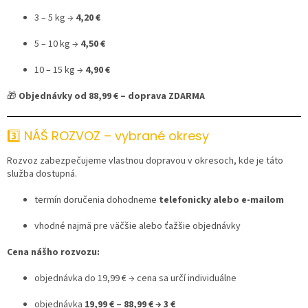
3 – 5 kg →
4,20 €
5 – 10 kg →
4,50 €
10 – 15 kg →
4,90 €
🎁
Objednávky od 88,99 € – doprava ZDARMA
3️⃣ NÁŠ ROZVOZ – vybrané okresy
Rozvoz zabezpečujeme vlastnou dopravou v okresoch, kde je táto
služba dostupná.
termín doručenia dohodneme
telefonicky alebo e-mailom
vhodné najmä pre väčšie alebo ťažšie objednávky
Cena nášho rozvozu:
objednávka do 19,99 € → cena sa určí individuálne
objednávka
19,99 € – 88,99 € → 3 €