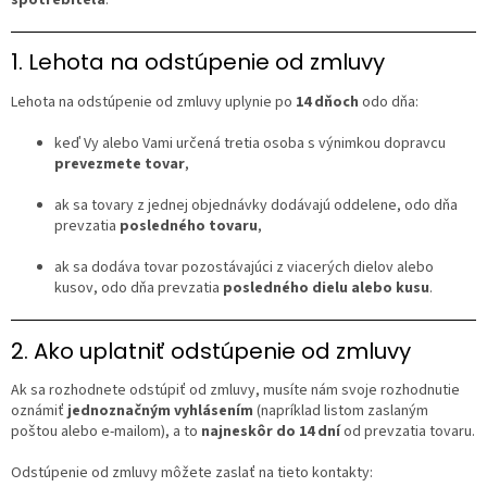
%
1. Lehota na odstúpenie od zmluvy
🔥
MAXI
ZĽAVA
Lehota na odstúpenie od zmluvy uplynie po
14 dňoch
odo dňa:
🔥
keď Vy alebo Vami určená tretia osoba s výnimkou dopravcu
Parfémy
prevezmete tovar
,
Rubriky
ak sa tovary z jednej objednávky dodávajú oddelene, odo dňa
a
články
prevzatia
posledného tovaru
,
Vrátenie
ak sa dodáva tovar pozostávajúci z viacerých dielov alebo
tovaru
kusov, odo dňa prevzatia
posledného dielu alebo kusu
.
Prihlásenie
2. Ako uplatniť odstúpenie od zmluvy
Ak sa rozhodnete odstúpiť od zmluvy, musíte nám svoje rozhodnutie
oznámiť
jednoznačným vyhlásením
(napríklad listom zaslaným
poštou alebo e-mailom), a to
najneskôr do 14 dní
od prevzatia tovaru.
Odstúpenie od zmluvy môžete zaslať na tieto kontakty: