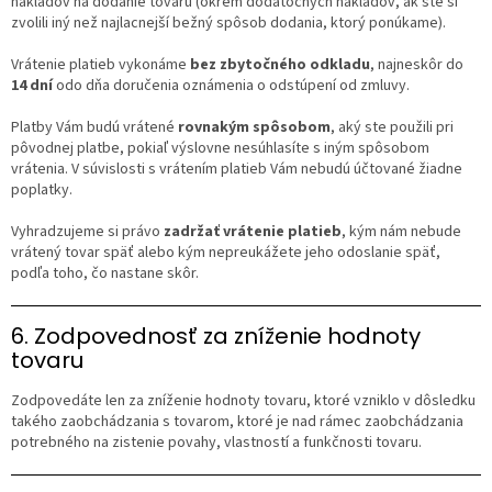
nákladov na dodanie tovaru (okrem dodatočných nákladov, ak ste si
zvolili iný než najlacnejší bežný spôsob dodania, ktorý ponúkame).
Vrátenie platieb vykonáme
bez zbytočného odkladu
, najneskôr do
14 dní
odo dňa doručenia oznámenia o odstúpení od zmluvy.
Platby Vám budú vrátené
rovnakým spôsobom
, aký ste použili pri
pôvodnej platbe, pokiaľ výslovne nesúhlasíte s iným spôsobom
vrátenia. V súvislosti s vrátením platieb Vám nebudú účtované žiadne
poplatky.
Vyhradzujeme si právo
zadržať vrátenie platieb
, kým nám nebude
vrátený tovar späť alebo kým nepreukážete jeho odoslanie späť,
podľa toho, čo nastane skôr.
6. Zodpovednosť za zníženie hodnoty
tovaru
Zodpovedáte len za zníženie hodnoty tovaru, ktoré vzniklo v dôsledku
takého zaobchádzania s tovarom, ktoré je nad rámec zaobchádzania
potrebného na zistenie povahy, vlastností a funkčnosti tovaru.