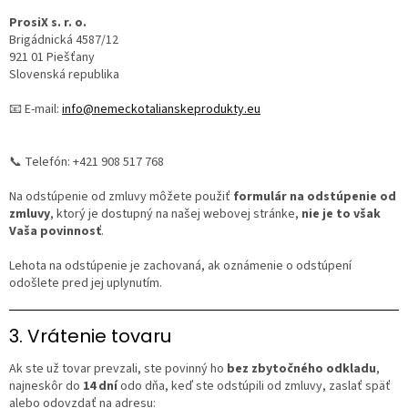
ProsiX s. r. o.
Brigádnická 4587/12
921 01 Piešťany
Slovenská republika
📧 E-mail:
info@nemeckotalianskeprodukty.eu
📞 Telefón: +421 908 517 768
Na odstúpenie od zmluvy môžete použiť
formulár na odstúpenie od
zmluvy
, ktorý je dostupný na našej webovej stránke,
nie je to však
Vaša povinnosť
.
Lehota na odstúpenie je zachovaná, ak oznámenie o odstúpení
odošlete pred jej uplynutím.
3. Vrátenie tovaru
Ak ste už tovar prevzali, ste povinný ho
bez zbytočného odkladu
,
najneskôr do
14 dní
odo dňa, keď ste odstúpili od zmluvy, zaslať späť
alebo odovzdať na adresu: