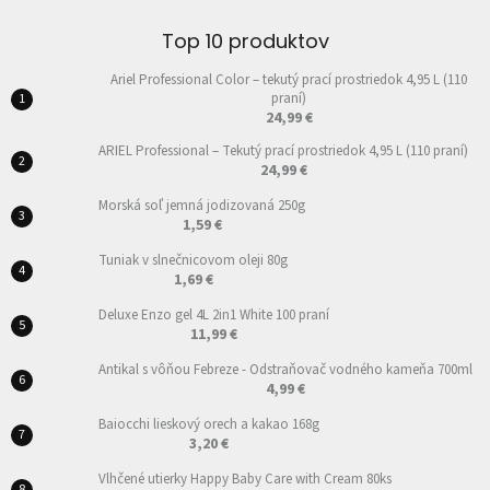
Top 10 produktov
Ariel Professional Color – tekutý prací prostriedok 4,95 L (110
praní)
24,99 €
ARIEL Professional – Tekutý prací prostriedok 4,95 L (110 praní)
24,99 €
Morská soľ jemná jodizovaná 250g
1,59 €
Tuniak v slnečnicovom oleji 80g
1,69 €
Deluxe Enzo gel 4L 2in1 White 100 praní
11,99 €
Antikal s vôňou Febreze - Odstraňovač vodného kameňa 700ml
4,99 €
Baiocchi lieskový orech a kakao 168g
3,20 €
Vlhčené utierky Happy Baby Care with Cream 80ks