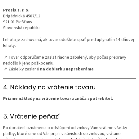
ProsiX s. r. o.
Brigádnická 4587/12
921 01 Piešťany
Slovenská republika
Lehota je zachovaná, ak tovar odošlete späť pred uplynutím 14-dňovej
lehoty.
📌 Tovar odporúčame zaslať riadne zabalený, aby počas prepravy
nedošlo k jeho poškodeniu.
📌 Zásielky zaslané
na dobierku nepreberáme
.
4. Náklady na vrátenie tovaru
Priame náklady na vrátenie tovaru znáša spotrebiteľ.
5. Vrátenie peňazí
Po doručení oznámenia o odstúpení od zmluvy Vám vrátime všetky
platby, ktoré sme od Vás prijali v súvislosti so zmluvou, vrátane