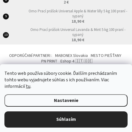
2 €
Omo Prací prášok Universal Apple & Water lilly 5 kg 100 praní -
sypaný
18,90 €
Omo Prací prášok Universal Lavanda & Mint 5 kg 100 praní -
sypaný
18,90 €
ODPORÚČANÍ PARTNERI :
MABONEX Slovakia
MESTO PIEŠŤANY
PN PRINT
Eshop 4 🇮🇹 🇩🇪
Tento web používa súbory cookie. Ďalším prechádzaním
tohto webu vyjadrujete súhlas s ich používaním. Viac
informácií
tu
.
Vytvoril Shoptet
&
Nastavenie
Copyright 2026
NemeckoTalianskeProdukty.eu
. Všetky práva vyhradené.
Súhlasím
Upraviť nastavenie cookies
?