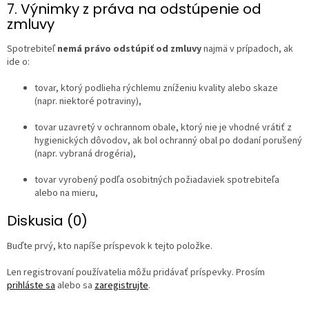
7. Výnimky z práva na odstúpenie od
zmluvy
Spotrebiteľ
nemá právo odstúpiť od zmluvy
najmä v prípadoch, ak
ide o:
tovar, ktorý podlieha rýchlemu zníženiu kvality alebo skaze
(napr. niektoré potraviny),
tovar uzavretý v ochrannom obale, ktorý nie je vhodné vrátiť z
hygienických dôvodov, ak bol ochranný obal po dodaní porušený
(napr. vybraná drogéria),
tovar vyrobený podľa osobitných požiadaviek spotrebiteľa
alebo na mieru,
Diskusia (0)
Buďte prvý, kto napíše príspevok k tejto položke.
Len registrovaní používatelia môžu pridávať príspevky. Prosím
prihláste sa
alebo sa
zaregistrujte
.