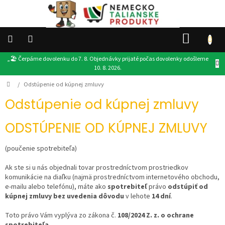
Prejsť
na
obsah
NÁKU
KOŠÍK
„🏖️ Čerpáme dovolenku do 7. 8. Objednávky prijaté počas dovolenky odošleme
👉
10. 8. 2026.
VŠETKY
PRODUKTY
Domov
/
Odstúpenie od kúpnej zmluvy
DROGÉRIA
Odstúpenie od kúpnej zmluvy
POTRAVINY
ODSTÚPENIE OD KÚPNEJ ZMLUVY
(poučenie spotrebiteľa)
PRODUKTY
EU
Ak ste si u nás objednali tovar prostredníctvom prostriedkov
komunikácie na diaľku (najmä prostredníctvom internetového obchodu,
DARČEKY
e-mailu alebo telefónu), máte ako
spotrebiteľ
právo
odstúpiť od
kúpnej zmluvy bez uvedenia dôvodu
v lehote
14 dní
.
OSTATNÉ
Toto právo Vám vyplýva zo zákona č.
108/2024 Z. z. o ochrane
spotrebiteľa
.
AKCIE