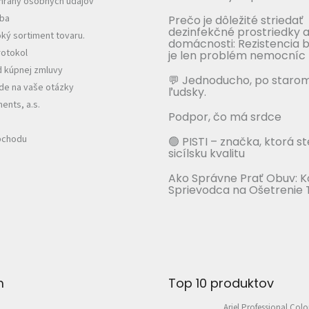
hrany osobných údajov
tba
Prečo je dôležité striedať
dezinfekčné prostriedky a
ký sortiment tovaru.
domácnosti: Rezistencia b
otokol
je len problém nemocníc
 kúpnej zmluvy
💬 Jednoducho, po staro
e na vaše otázky
ľudsky.
nts, a.s.
Podpor, čo má srdce
bchodu
🟢 PISTI – značka, ktorá s
sicílsku kvalitu
Ako Správne Prať Obuv: 
Sprievodca na Ošetrenie 
m
Top 10 produktov
Ariel Professional Colo