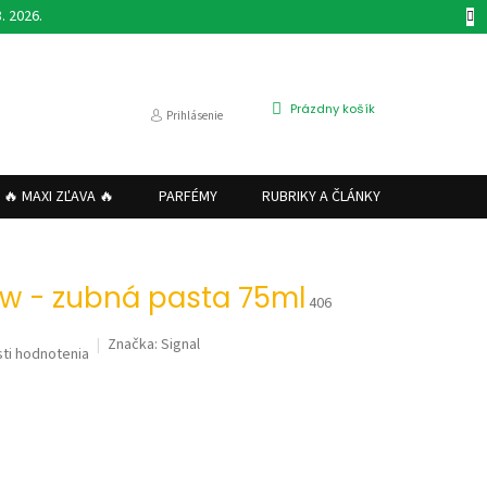
. 2026.
NÁKUPNÝ
Prázdny košík
Prihlásenie
KOŠÍK
🔥 MAXI ZĽAVA 🔥
PARFÉMY
RUBRIKY A ČLÁNKY
VRÁTENI
ow - zubná pasta 75ml
406
Značka:
Signal
ti hodnotenia