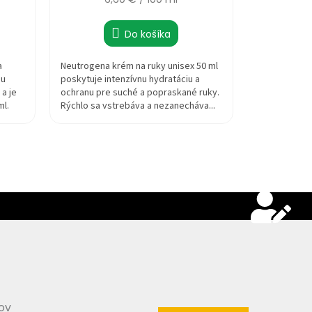
cena:
Do košíka
a
Neutrogena krém na ruky unisex 50 ml
ňu
poskytuje intenzívnu hydratáciu a
 a je
ochranu pre suché a popraskané ruky.
ml.
Rýchlo sa vstrebáva a nezanecháva...
ov