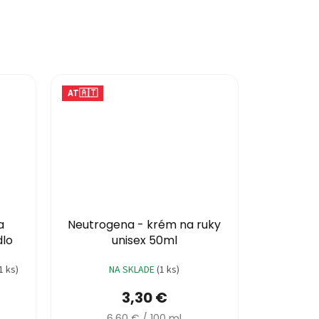
AT🇦🇹
a
Neutrogena - krém na ruky
dlo
unisex 50ml
1 ks)
NA SKLADE
(1 ks)
3,30 €
Jednotková
6,60 € / 100 ml