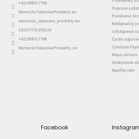
Podmienky oc
+421908517768
Doprava a pla
NemeckoTalianskeProdukty.eu
Ponúkame širo
nemecko_talianske_produkty.eu
Reklamačný pr
103157731350129
Odstúpenie od
+421908517768
Časté odpoved
ComGate Payme
NemeckoTalianskeProdukty. eu
Mapa serveru
Hodnotenie o
Napíšte nám
Facebook
Instagra