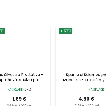
🇹
IT🇮🇹
no Silvestre Prottetivo -
Spuma di Sciampagn
sprchová emulzia pre
Mandorla - Tekuté my
intímnu hygienu 250ml
1500ml
NA SKLADE
(1 ks)
NA SKLADE
(
Priemerné
hodnotenie
1,69 €
4,90 €
produktu
je
Jednotková
Jednotková
0,68 € / 100 ml
0,33 € / 100 ml