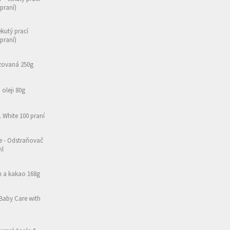
 praní)
ekutý prací
 praní)
izovaná 250g
oleji 80g
1 White 100 praní
e - Odstraňovač
ml
h a kakao 168g
 Baby Care with