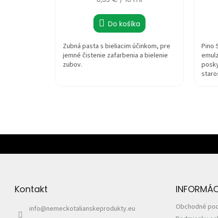
cena:
Do košíka
Zubná pasta s bieliacim účinkom, pre
Pino 
jemné čistenie zafarbenia a bielenie
emulz
zubov.
posky
staro
jemno
Z
á
p
ä
t
Kontakt
INFORMÁCI
i
e
Obchodné po
info
@
nemeckotalianskeprodukty.eu