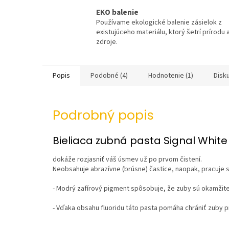
EKO balenie
Používame ekologické balenie zásielok z
existujúceho materiálu, ktorý šetrí prírodu 
zdroje.
Popis
Podobné (4)
Hodnotenie (1)
Disk
Podrobný popis
Bieliaca zubná pasta Signal Whit
dokáže rozjasniť váš úsmev už po prvom čistení.
Neobsahuje abrazívne (brúsne) častice, naopak, pracuje s 
- Modrý zafírový pigment spôsobuje, že zuby sú okamžite
- Vďaka obsahu fluoridu táto pasta pomáha chrániť zuby