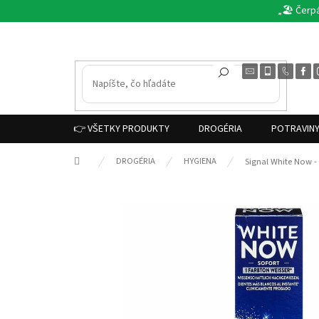
Prejsť
„🏖️ Čerp
na
obsah
👉 VŠETKY PRODUKTY
DROGÉRIA
POTRAVIN
Domov
DROGÉRIA
HYGIENA
Signal White Now -