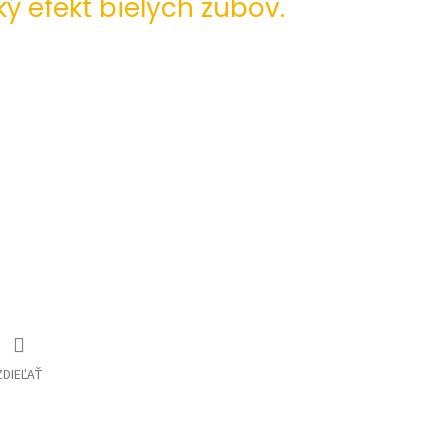
ký efekt bielych zubov.
ZDIEĽAŤ