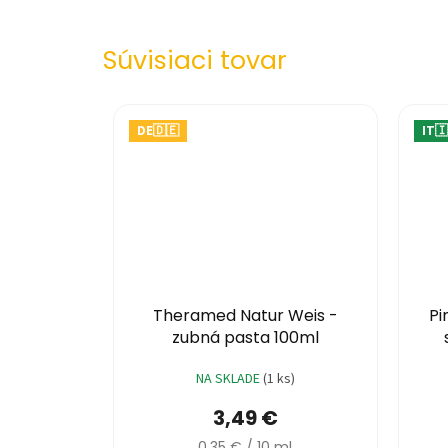
Súvisiaci tovar
DE🇩🇪
IT🇮
3,76 €
Theramed Natur Weis -
Pi
zubná pasta 100ml
NA SKLADE
(1 ks)
3,49 €
Jednotková
0,35 € / 10 ml