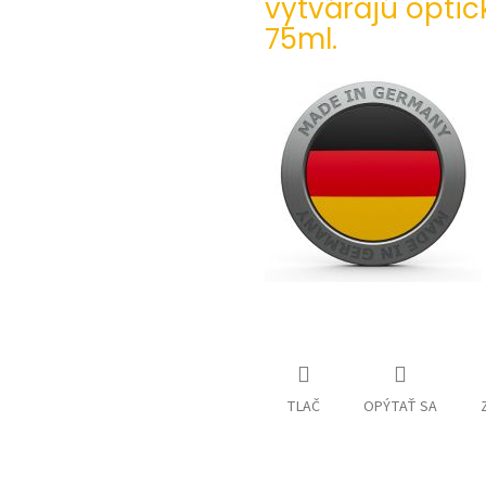
vytvárajú optic
75ml.
TLAČ
OPÝTAŤ SA