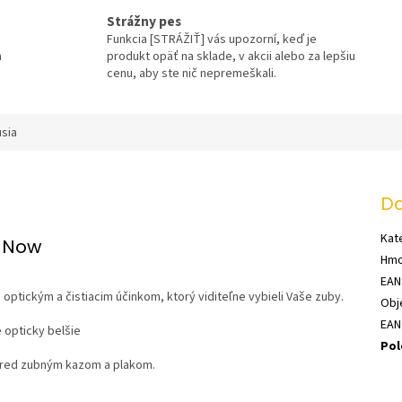
Strážny pes
Funkcia [STRÁŽIŤ] vás upozorní, keď je
a
produkt opäť na sklade, v akcii alebo za lepšiu
cenu, aby ste nič nepremeškali.
usia
Do
Kat
e Now
Hmo
EAN
optickým a čistiacim účinkom, ktorý viditeľne vybieli Vaše zuby.
Obj
EAN
 opticky belšie
Pol
 pred zubným kazom a plakom.