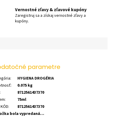
Vernostné zľavy & zľavové kupóny
Zaregistruj sa a získaj vernostné zľavy a
kupóny.
datočné parametre
egória
:
HYGIENA DROGÉRIA
tnosť
:
0.075 kg
:
8712561437370
em
:
75ml
 KÓD
:
8712561437370
ožka bola vypredaná…