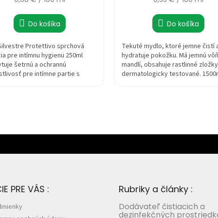
5,0
cena:
cena:
z
5
Do košíka
Do košíka
hviezdičiek.
Silvestre Protettivo sprchová
Tekuté mydlo, ktoré jemne čistí 
ia pre intímnu hygienu 250ml
hydratuje pokožku. Má jemnú vô
tuje šetrnú a ochrannú
mandlí, obsahuje rastlinné zložky
stlivosť pre intímne partie s
dermatologicky testované. 1500
u vôňou a...
E PRE VÁS :
Rubriky a články :
Dodávateľ čistiacich a
dmienky
dezinfekčných prostriedk