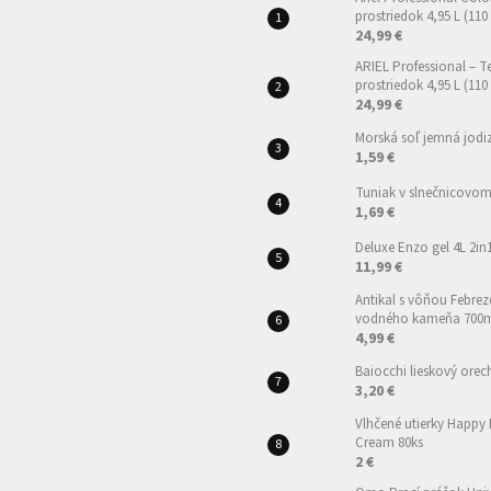
prostriedok 4,95 L (110
24,99 €
ARIEL Professional – T
prostriedok 4,95 L (110
24,99 €
Morská soľ jemná jod
1,59 €
Tuniak v slnečnicovom 
1,69 €
Deluxe Enzo gel 4L 2in
11,99 €
Antikal s vôňou Febrez
vodného kameňa 700
4,99 €
Baiocchi lieskový orec
3,20 €
Vlhčené utierky Happy
Cream 80ks
2 €