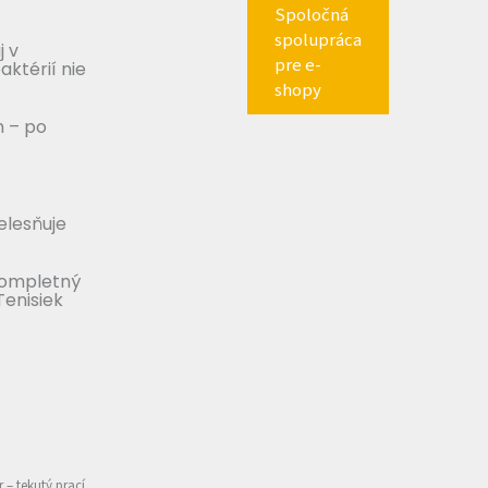
Spoločná
spolupráca
j v
pre e-
aktérií nie
shopy
m – po
telesňuje
Kompletný
Tenisiek
r – tekutý prací