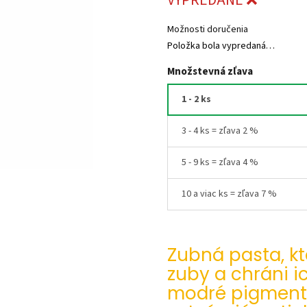
VYPREDANÉ ❌
hviezdičiek.
Možnosti doručenia
Položka bola vypredaná…
Množstevná zľava
1 - 2 ks
3 - 4 ks = zľava 2 %
5 - 9 ks = zľava 4 %
10 a viac ks = zľava 7 %
Zubná pasta, kt
zuby a chráni 
modré pigmenty,