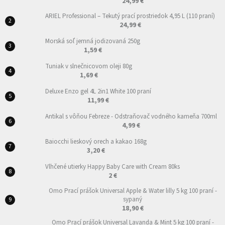
24,99 €
ARIEL Professional – Tekutý prací prostriedok 4,95 L (110 praní)
24,99 €
Morská soľ jemná jodizovaná 250g
1,59 €
Tuniak v slnečnicovom oleji 80g
1,69 €
Deluxe Enzo gel 4L 2in1 White 100 praní
11,99 €
Antikal s vôňou Febreze - Odstraňovač vodného kameňa 700ml
4,99 €
Baiocchi lieskový orech a kakao 168g
3,20 €
Vlhčené utierky Happy Baby Care with Cream 80ks
2 €
Omo Prací prášok Universal Apple & Water lilly 5 kg 100 praní -
sypaný
18,90 €
Omo Prací prášok Universal Lavanda & Mint 5 kg 100 praní -