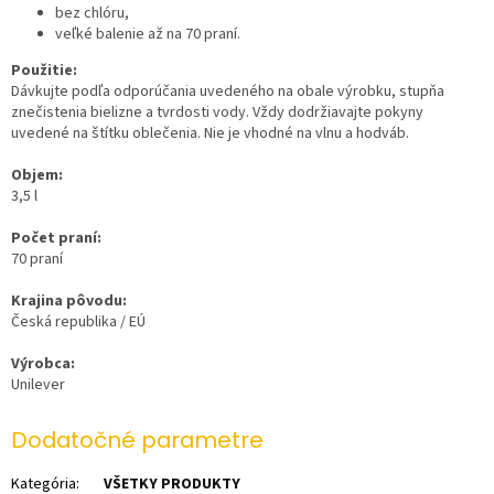
bez chlóru,
veľké balenie až na 70 praní.
Použitie:
Dávkujte podľa odporúčania uvedeného na obale výrobku, stupňa
znečistenia bielizne a tvrdosti vody. Vždy dodržiavajte pokyny
uvedené na štítku oblečenia. Nie je vhodné na vlnu a hodváb.
Objem:
3,5 l
Počet praní:
70 praní
Krajina pôvodu:
Česká republika / EÚ
Výrobca:
Unilever
Dodatočné parametre
Kategória
:
VŠETKY PRODUKTY