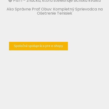
🟢 PISTI – značka, ktorá stelesňuje sicílsku kvalitu
Ako Správne Prať Obuv: Kompletný Sprievodca na
Ošetrenie Tenisiek
Spoločná spolupráca pre e-shopy