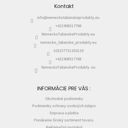
ä
Kontakt
t
i
info
@
nemeckotalianskeprodukty.eu
e
+421908517768
NemeckoTalianskeProdukty.eu
nemecko_talianske_produkty.eu
103157731350129
+421908517768
NemeckoTalianskeProdukty. eu
INFORMÁCIE PRE VÁS :
Obchodné podmienky
Podmienky ochrany osobných údajov
Doprava a platba
Ponúkame široký sortiment tovaru.
Reklamačný protokol