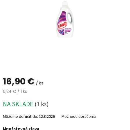
%
🔥
MAXI
ZĽAVA
🔥
Parfémy
Rubriky
a
články
Vrátenie
tovaru
16,90 €
/ ks
Prihlásenie
Jednotková
0,24 € / 1 ks
cena:
NA SKLADE
(1 ks)
Môžeme doručiť do:
12.8.2026
Možnosti doručenia
Množstevná zľava