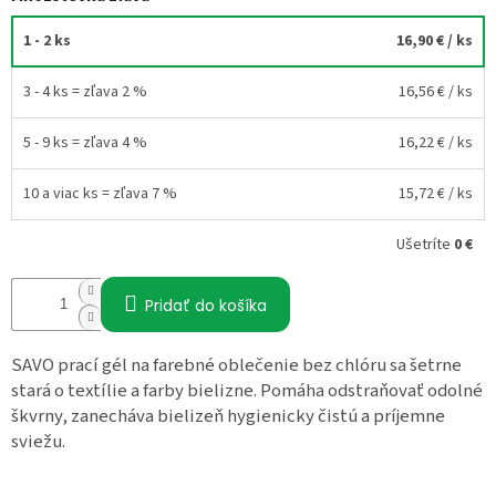
1 - 2 ks
16,90 €
/ ks
3 - 4 ks = zľava 2 %
16,56 €
/ ks
5 - 9 ks = zľava 4 %
16,22 €
/ ks
10 a viac ks = zľava 7 %
15,72 €
/ ks
Ušetríte
0 €
Pridať do košíka
SAVO prací gél na farebné oblečenie bez chlóru sa šetrne
stará o textílie a farby bielizne. Pomáha odstraňovať odolné
škvrny, zanecháva bielizeň hygienicky čistú a príjemne
sviežu.