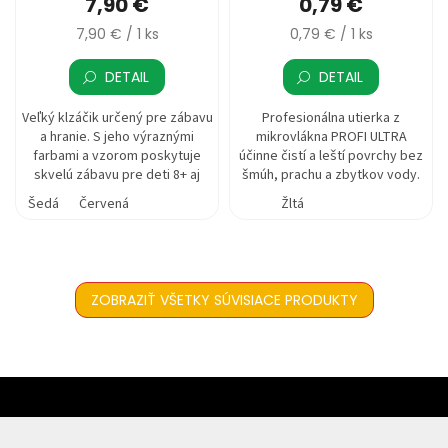
7,90 €
0,79 €
Jednotková
Jednotková
7,90 € / 1 ks
0,79 € / 1 ks
cena:
cena:
DETAIL
DETAIL
Veľký klzáčik určený pre zábavu
Profesionálna utierka z
a hranie. S jeho výraznými
mikrovlákna PROFI ULTRA
farbami a vzorom poskytuje
účinne čistí a leští povrchy bez
skvelú zábavu pre deti 8+ aj
šmúh, prachu a zbytkov vody.
dospelých.
Šedá
Červená
Žltá
ZOBRAZIŤ VŠETKY SÚVISIACE PRODUKTY
Z
á
p