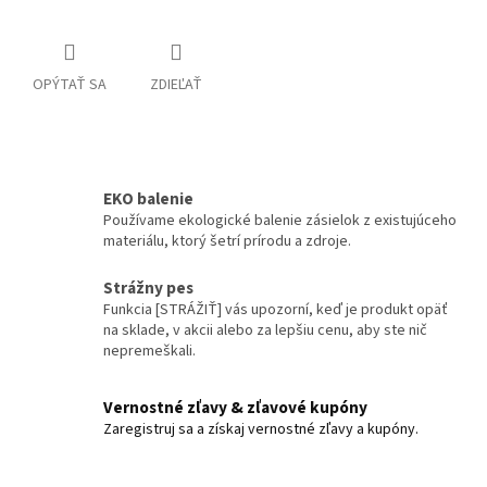
OPÝTAŤ SA
ZDIEĽAŤ
EKO balenie
Používame ekologické balenie zásielok z existujúceho
materiálu, ktorý šetrí prírodu a zdroje.
Strážny pes
Funkcia [STRÁŽIŤ] vás upozorní, keď je produkt opäť
na sklade, v akcii alebo za lepšiu cenu, aby ste nič
nepremeškali.
Vernostné zľavy & zľavové kupóny
Zaregistruj sa a získaj vernostné zľavy a kupóny.