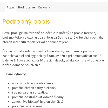
Popis
Hodnotenie
Diskusia
Podrobný popis
SAVO prací gél na farebné oblečenie je určený na pranie farebnej
bielizne. Vďaka zloženiu bez chlóru sa šetrne stará o textílie a pomáha
chrániť intenzitu farieb pri každodennom praní.
Účinne pomáha odstraňovať odolné škvrny, nepríjemné pachy a
zanecháva bielizeň hygienicky čistú, sviežu a príjemne voňavú. Veľké
balenie 3,5 l vystačí až na 70 pracích dávok, vďaka čomu je vhodné pre
bežné domáce používanie.
Hlavné výhody:
určený na farebné oblečenie,
pomáha chrániť farby bielizne,
šetrne sa stará o textílie,
pomáha odstraňovať odolné škvrny,
zanecháva bielizeň hygienicky čistú,
príjemná svieža vôňa,