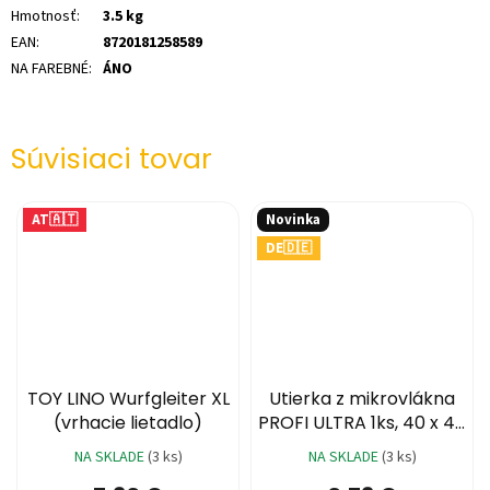
Hmotnosť
:
3.5 kg
EAN
:
8720181258589
NA FAREBNÉ
:
ÁNO
Súvisiaci tovar
AT🇦🇹
Novinka
DE🇩🇪
11 €
TOY LINO Wurfgleiter XL
Utierka z mikrovlákna
(vrhacie lietadlo)
PROFI ULTRA 1ks, 40 x 40
cm (3 farby)
NA SKLADE
(3 ks)
NA SKLADE
(3 ks)