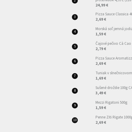
prostriedok 4,95 L (110
24,99 €
Pizza Sauce Classica 4
2,69 €
Morská soľ jemná jod
1,59 €
Čajové pečivo Cà Cao
2,79 €
Pizza Sauce Aromatizz
2,69 €
Tuniak v slnečnicovom 
1,69 €
Sušené droždie 100g 
3,49 €
Mezzi Rigatoni 500g
1,59 €
Penne Ziti Rigate 1000
2,69 €