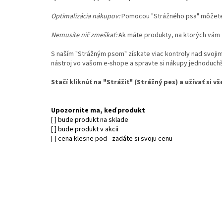
Optimalizácia nákupov:
Pomocou "Strážného psa" môžete p
Nemusíte nič zmeškať:
Ak máte produkty, na ktorých vám z
S naším "Strážným psom" získate viac kontroly nad svoji
nástroj vo vašom e-shope a spravte si nákupy jednoduchší
Stačí kliknúť na "Strážiť" (Strážný pes) a užívať si
Upozornite ma, keď produkt
[ ] bude produkt na sklade
[ ] bude produkt v akcii
[ ] cena klesne pod - zadáte si svoju cenu