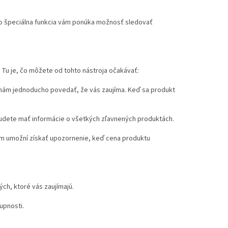
áto špeciálna funkcia vám ponúka možnosť sledovať
 Tu je, čo môžete od tohto nástroja očakávať:
 nám jednoducho povedať, že vás zaujíma. Keď sa produkt
 budete mať informácie o všetkých zľavnených produktách.
vám umožní získať upozornenie, keď cena produktu
ých, ktoré vás zaujímajú.
upnosti.