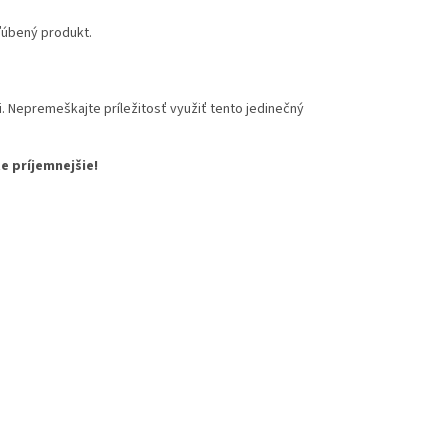
ľúbený produkt.
. Nepremeškajte príležitosť využiť tento jedinečný
e príjemnejšie!