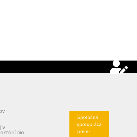
ov
Spoločná
spolupráca
j v
pre e-
aktérií nie