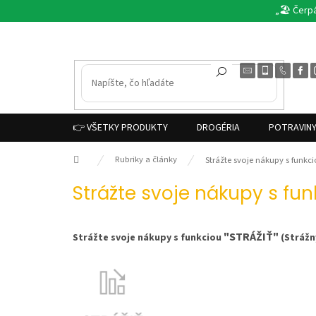
Prejsť
„🏖️ Čerp
na
obsah
👉 VŠETKY PRODUKTY
DROGÉRIA
POTRAVIN
Domov
Rubriky a články
Strážte svoje nákupy s funkc
Strážte svoje nákupy s fun
"STRÁŽIŤ"
Strážte svoje nákupy s funkciou
(Strážný