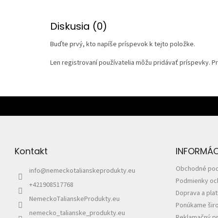
Diskusia (0)
Buďte prvý, kto napíše príspevok k tejto položke.
Len registrovaní používatelia môžu pridávať príspevky. 
Z
á
p
ä
t
Kontakt
INFORMÁCI
i
e
Obchodné po
info
@
nemeckotalianskeprodukty.eu
Podmienky oc
+421908517768
Doprava a pla
NemeckoTalianskeProdukty.eu
Ponúkame širo
nemecko_talianske_produkty.eu
Reklamačný pr