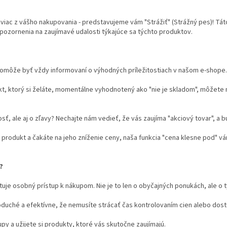
 viac z vášho nakupovania - predstavujeme vám "Strážiť" (Strážný pes)! T
pozornenia na zaujímavé udalosti týkajúce sa týchto produktov.
 pomôže byť vždy informovaní o výhodných príležitostiach v našom e-shope.
kt, ktorý si želáte, momentálne vyhodnotený ako "nie je skladom", môžete
ť, ale aj o zľavy? Nechajte nám vedieť, že vás zaujíma "akciový tovar", a
 produkt a čakáte na jeho zníženie ceny, naša funkcia "cena klesne pod" 
?
uje osobný prístup k nákupom. Nie je to len o obyčajných ponukách, ale o t
duché a efektívne, že nemusíte strácať čas kontrolovaním cien alebo dost
a užijete si produkty, ktoré vás skutočne zaujímajú.