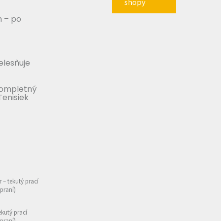
shopy
m – po
telesňuje
Kompletný
Tenisiek
r – tekutý prací
 praní)
ekutý prací