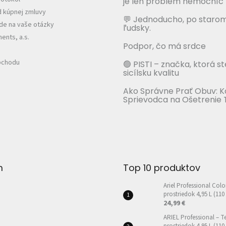
je len problém nemocníc
 kúpnej zmluvy
💬 Jednoducho, po staro
e na vaše otázky
ľudsky.
nts, a.s.
Podpor, čo má srdce
bchodu
🟢 PISTI – značka, ktorá s
sicílsku kvalitu
Ako Správne Prať Obuv: 
Sprievodca na Ošetrenie 
m
Top 10 produktov
Ariel Professional Colo
prostriedok 4,95 L (110
24,99 €
ARIEL Professional – T