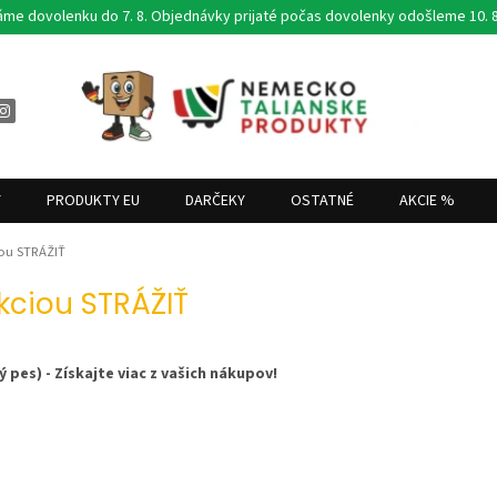
áme dovolenku do 7. 8. Objednávky prijaté počas dovolenky odošleme 10. 8
Y
PRODUKTY EU
DARČEKY
OSTATNÉ
AKCIE %
iou STRÁŽIŤ
kciou STRÁŽIŤ
 pes) - Získajte viac z vašich nákupov!