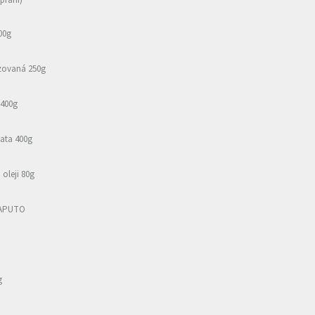
 praní)
00g
izovaná 250g
 400g
ata 400g
oleji 80g
CAPUTO
g