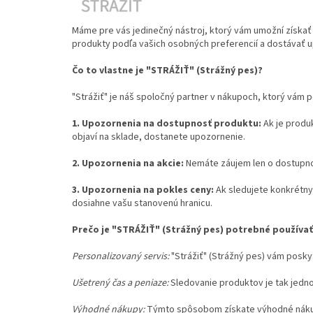
Máme pre vás jedinečný nástroj, ktorý vám umožní získať
produkty podľa vašich osobných preferencií a dostávať u
Čo to vlastne je "STRÁŽIŤ" (Strážný pes)?
"Strážiť" je náš spoločný partner v nákupoch, ktorý vám
1. Upozornenia na dostupnosť produktu:
Ak je produ
objaví na sklade, dostanete upozornenie.
2. Upozornenia na akcie:
Nemáte záujem len o dostupnos
3. Upozornenia na pokles ceny:
Ak sledujete konkrétny
dosiahne vašu stanovenú hranicu.
Prečo je "STRÁŽIŤ" (Strážný pes) potrebné používať
Personalizovaný servis:
"Strážiť" (Strážný pes) vám poskyt
Ušetrený čas a peniaze:
Sledovanie produktov je tak jedno
Výhodné nákupy:
Týmto spôsobom získate výhodné nákupy 