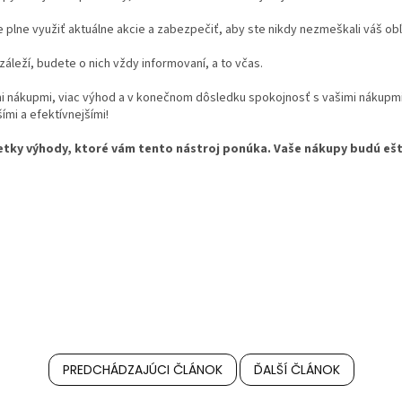
lne využiť aktuálne akcie a zabezpečiť, aby ste nikdy nezmeškali váš ob
áleží, budete o nich vždy informovaní, a to včas.
mi nákupmi, viac výhod a v konečnom dôsledku spokojnosť s vašimi nákupmi
mi a efektívnejšími!
 všetky výhody, ktoré vám tento nástroj ponúka. Vaše nákupy budú ešt
PREDCHÁDZAJÚCI ČLÁNOK
ĎALŠÍ ČLÁNOK