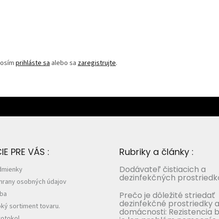
Prosím
prihláste sa
alebo sa
zaregistrujte
.
E PRE VÁS :
Rubriky a články :
Dodávateľ čistiacich a
dmienky
dezinfekčných prostriedk
hrany osobných údajov
tba
Prečo je dôležité striedať
dezinfekčné prostriedky a
ký sortiment tovaru.
domácnosti: Rezistencia b
otokol