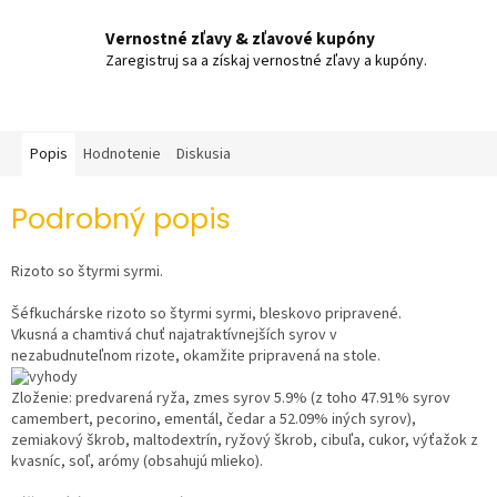
Vernostné zľavy & zľavové kupóny
Zaregistruj sa a získaj vernostné zľavy a kupóny.
Popis
Hodnotenie
Diskusia
Podrobný popis
Rizoto so štyrmi syrmi.
Šéfkuchárske
rizoto
so štyrmi syrmi, bleskovo pripravené.
Vkusná a chamtivá chuť najatraktívnejších syrov v
nezabudnuteľnom
rizote
, okamžite pripravená na stole.
Zloženie
: predvarená ryža,
zmes syrov
5.9% (z toho 47.91% syrov
camembert, pecorino, ementál, čedar a 52.09% iných syrov),
zemiakový škrob, maltodextrín, ryžový škrob, cibuľa, cukor, výťažok z
kvasníc, soľ, arómy (obsahujú
mlieko
).