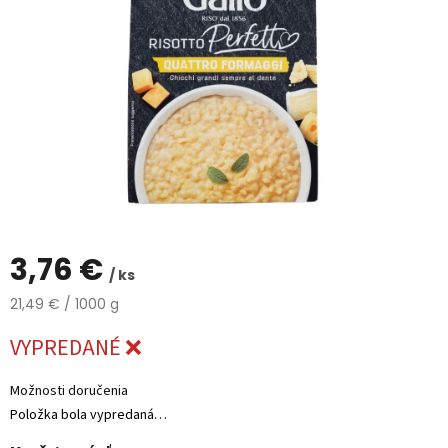
%
🔥
MAXI
ZĽAVA
🔥
Parfémy
Rubriky
a
články
Vrátenie
tovaru
3,76 €
/ ks
Prihlásenie
Jednotková
21,49 € / 1000 g
cena:
VYPREDANÉ ❌
Možnosti doručenia
Položka bola vypredaná…