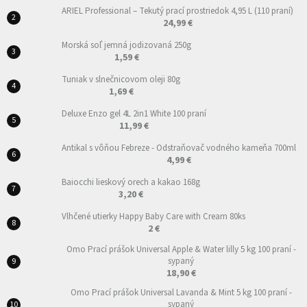
ARIEL Professional – Tekutý prací prostriedok 4,95 L (110 praní)
24,99 €
Morská soľ jemná jodizovaná 250g
1,59 €
Tuniak v slnečnicovom oleji 80g
1,69 €
Deluxe Enzo gel 4L 2in1 White 100 praní
11,99 €
Antikal s vôňou Febreze - Odstraňovač vodného kameňa 700ml
4,99 €
Baiocchi lieskový orech a kakao 168g
3,20 €
Vlhčené utierky Happy Baby Care with Cream 80ks
2 €
Omo Prací prášok Universal Apple & Water lilly 5 kg 100 praní -
sypaný
18,90 €
Omo Prací prášok Universal Lavanda & Mint 5 kg 100 praní -
sypaný