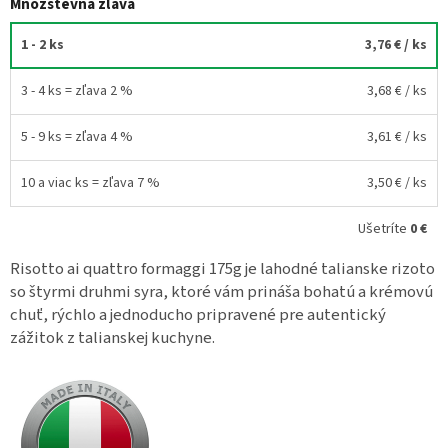
Množstevná zľava
1 - 2 ks
3,76 €
/ ks
3 - 4 ks = zľava 2 %
3,68 €
/ ks
5 - 9 ks = zľava 4 %
3,61 €
/ ks
10 a viac ks = zľava 7 %
3,50 €
/ ks
Ušetríte
0 €
Risotto ai quattro formaggi 175g je lahodné talianske rizoto
so štyrmi druhmi syra, ktoré vám prináša bohatú a krémovú
chuť, rýchlo a jednoducho pripravené pre autentický
zážitok z talianskej kuchyne.