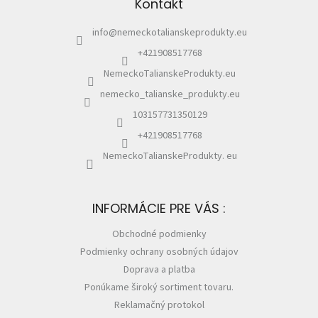
Kontakt
t
i
info
@
nemeckotalianskeprodukty.eu
e
+421908517768
NemeckoTalianskeProdukty.eu
nemecko_talianske_produkty.eu
103157731350129
+421908517768
NemeckoTalianskeProdukty. eu
INFORMÁCIE PRE VÁS :
Obchodné podmienky
Podmienky ochrany osobných údajov
Doprava a platba
Ponúkame široký sortiment tovaru.
Reklamačný protokol