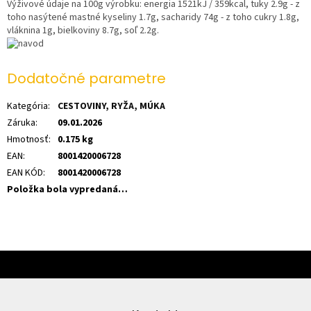
Výživové údaje na 100g výrobku
: energia 1521kJ / 359kcal, tuky 2.9g - z
toho nasýtené mastné kyseliny 1.7g, sacharidy 74g - z toho cukry 1.8g,
vláknina 1g, bielkoviny 8.7g, soľ 2.2g.
Dodatočné parametre
Kategória
:
CESTOVINY, RYŽA, MÚKA
Záruka
:
09.01.2026
Hmotnosť
:
0.175 kg
EAN
:
8001420006728
EAN KÓD
:
8001420006728
Položka bola vypredaná…
Z
á
p
ä