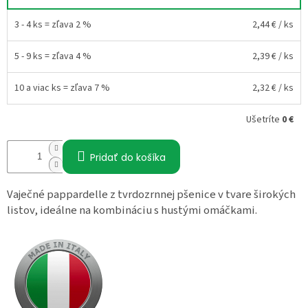
3 - 4 ks = zľava 2 %
2,44 €
/ ks
5 - 9 ks = zľava 4 %
2,39 €
/ ks
10 a viac ks = zľava 7 %
2,32 €
/ ks
Ušetríte
0 €
Pridať do košíka
Vaječné pappardelle z tvrdozrnnej pšenice v tvare širokých
listov, ideálne na kombináciu s hustými omáčkami.