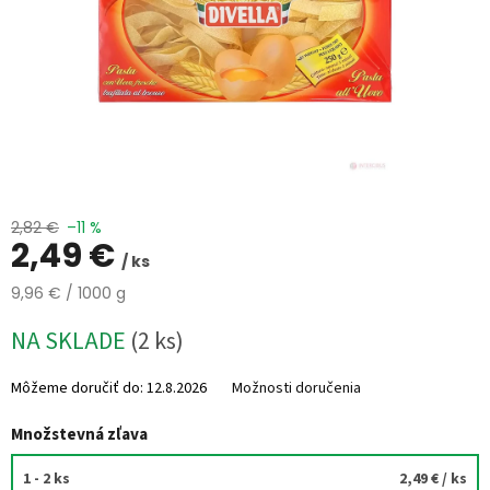
%
🔥
MAXI
ZĽAVA
🔥
Parfémy
Rubriky
a
články
2,82 €
–11 %
2,49 €
/ ks
Vrátenie
tovaru
Jednotková
9,96 € / 1000 g
cena:
Prihlásenie
NA SKLADE
(2 ks)
Môžeme doručiť do:
12.8.2026
Možnosti doručenia
Množstevná zľava
1 - 2 ks
2,49 €
/ ks