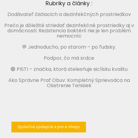
Rubriky a články :
Dodávateľ čistiacich a dezinfekčných prostriedkov
Prečo je dôležité striedať dezinfekčné prostriedky aj v
domácnosti: Rezistencia baktérií nie je len problém
nemocníc
💬 Jednoducho, po starom – po ľudsky.
Podpor, čo má srdce
🟢 PISTI – značka, ktorá stelesňuje sicílsku kvalitu
Ako Správne Prať Obuv: Kompletný Sprievodca na
Ošetrenie Tenisiek
Spoločná spolupráca pre e-shopy