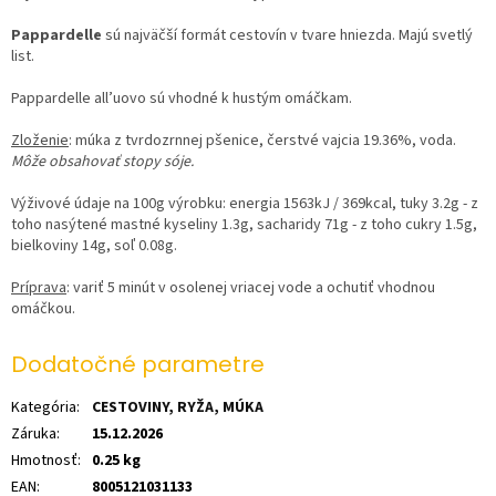
Pappardelle
sú najväčší formát
cestovín
v tvare hniezda. Majú svetlý
list.
Pappardelle all’uovo
sú vhodné k hustým omáčkam.
Zloženie
:
múka z tvrdozrnnej pšenice
, čerstvé
vajcia
19.36%, voda.
Môže obsahovať stopy sóje.
Výživové údaje na 100g výrobku
: energia 1563kJ / 369kcal, tuky 3.2g - z
toho nasýtené mastné kyseliny 1.3g, sacharidy 71g - z toho cukry 1.5g,
bielkoviny 14g, soľ 0.08g.
Príprava
: variť 5 minút v osolenej vriacej vode a ochutiť vhodnou
omáčkou.
Dodatočné parametre
Kategória
:
CESTOVINY, RYŽA, MÚKA
Záruka
:
15.12.2026
Hmotnosť
:
0.25 kg
EAN
:
8005121031133