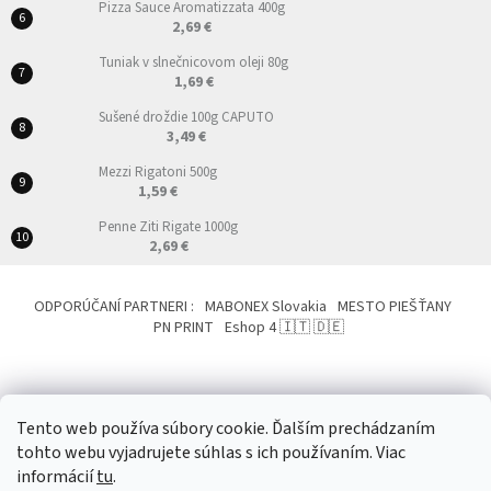
Pizza Sauce Aromatizzata 400g
2,69 €
Tuniak v slnečnicovom oleji 80g
1,69 €
Sušené droždie 100g CAPUTO
3,49 €
Mezzi Rigatoni 500g
1,59 €
Penne Ziti Rigate 1000g
2,69 €
ODPORÚČANÍ PARTNERI :
MABONEX Slovakia
MESTO PIEŠŤANY
PN PRINT
Eshop 4 🇮🇹 🇩🇪
Tento web používa súbory cookie. Ďalším prechádzaním
tohto webu vyjadrujete súhlas s ich používaním. Viac
Vytvoril Shoptet
&
informácií
tu
.