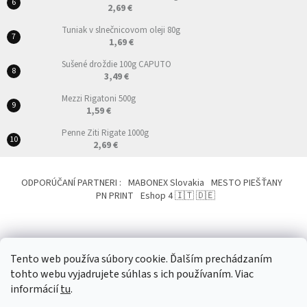
2,69 €
Tuniak v slnečnicovom oleji 80g
1,69 €
Sušené droždie 100g CAPUTO
3,49 €
Mezzi Rigatoni 500g
1,59 €
Penne Ziti Rigate 1000g
2,69 €
ODPORÚČANÍ PARTNERI :
MABONEX Slovakia
MESTO PIEŠŤANY
PN PRINT
Eshop 4 🇮🇹 🇩🇪
Tento web používa súbory cookie. Ďalším prechádzaním
tohto webu vyjadrujete súhlas s ich používaním. Viac
Vytvoril Shoptet
&
informácií
tu
.