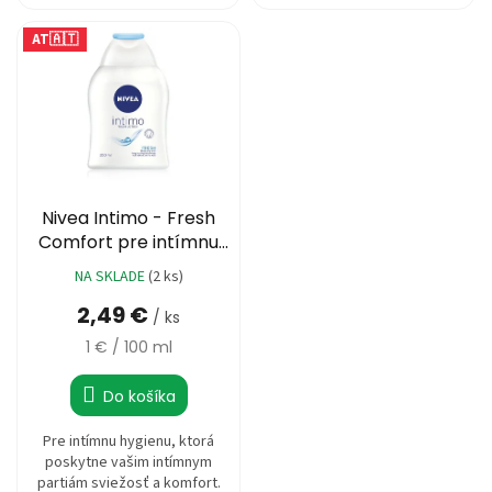
AT🇦🇹
Nivea Intimo - Fresh
Comfort pre intímnu
hygienu 250ml
NA SKLADE
(2 ks)
Priemerné
hodnotenie
2,49 €
/ ks
produktu
je
Jednotková
1 € / 100 ml
5,0
cena:
z
Do košíka
5
hviezdičiek.
Pre intímnu hygienu, ktorá
poskytne vašim intímnym
partiám sviežosť a komfort.