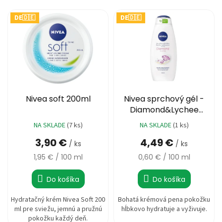
i
%
V
e
DE🇩🇪
DE🇩🇪
ý
p
🔥
6,58 €
p
MAXI
r
ZĽAVA
i
o
🔥
s
d
p
u
Parfémy
r
k
o
Rubriky
t
a
d
Nivea soft 200ml
Nivea sprchový gél -
o
články
u
Diamond&Lychee
v
k
Extract 750ml
Vrátenie
NA SKLADE
(7 ks)
NA SKLADE
(1 ks)
Priemerné
tovaru
t
hodnotenie
3,90 €
4,49 €
o
/ ks
/ ks
produktu
Prihlásenie
v
je
Jednotková
Jednotková
1,95 € / 100 ml
0,60 € / 100 ml
5,0
cena:
cena:
z
Do košíka
Do košíka
5
hviezdičiek.
Hydratačný krém Nivea Soft 200
Bohatá krémová pena pokožku
ml pre sviežu, jemnú a pružnú
hĺbkovo hydratuje a vyživuje.
pokožku každý deň.