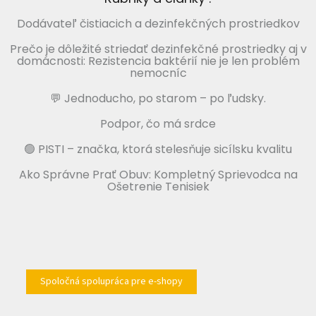
Dodávateľ čistiacich a dezinfekčných prostriedkov
Prečo je dôležité striedať dezinfekčné prostriedky aj v
domácnosti: Rezistencia baktérií nie je len problém
nemocníc
💬 Jednoducho, po starom – po ľudsky.
Podpor, čo má srdce
🟢 PISTI – značka, ktorá stelesňuje sicílsku kvalitu
Ako Správne Prať Obuv: Kompletný Sprievodca na
Ošetrenie Tenisiek
Spoločná spolupráca pre e-shopy