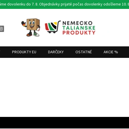
áme dovolenku do 7. 8. Objednávky prijaté počas dovolenky odošleme 10. 8
Y
PRODUKTY EU
DARČEKY
OSTATNÉ
AKCIE %