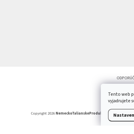
ODPORÚČA
Tento web p
vyjadrujete s
Copyright 2026
NemeckoTalianskeProdukty.eu
. Všetky práv
Nastaven
Odstúpiť od zmluvy