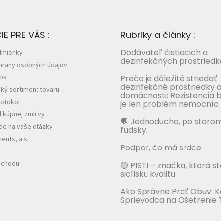
E PRE VÁS :
Rubriky a články :
Dodávateľ čistiacich a
dmienky
dezinfekčných prostriedk
hrany osobných údajov
tba
Prečo je dôležité striedať
dezinfekčné prostriedky a
ký sortiment tovaru.
domácnosti: Rezistencia b
otokol
je len problém nemocníc
 kúpnej zmluvy
💬 Jednoducho, po staro
e na vaše otázky
ľudsky.
nts, a.s.
Podpor, čo má srdce
bchodu
🟢 PISTI – značka, ktorá s
sicílsku kvalitu
Ako Správne Prať Obuv: 
Sprievodca na Ošetrenie 