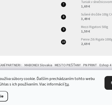
Tuniak v slnečnicovom 
1,69 €
Sušené droždie 100g 
3,49 €
Mezzi Rigatoni 500g
1,59 €
Penne Ziti Rigate 1000
2,69 €
NÍ PARTNERI :
MABONEX Slovakia
MESTO PIEŠŤANY
PN PRINT
Eshop 4
oužíva súbory cookie. Ďalším prechádzaním tohto webu
úhlas s ich používaním. Viac informácií
tu
.
a vyhradené.
Upraviť nastavenie cookies
ie