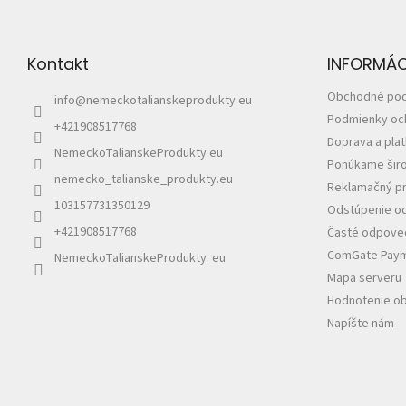
p
ä
t
Kontakt
INFORMÁCI
i
e
Obchodné po
info
@
nemeckotalianskeprodukty.eu
Podmienky oc
+421908517768
Doprava a pla
NemeckoTalianskeProdukty.eu
Ponúkame širo
nemecko_talianske_produkty.eu
Reklamačný pr
103157731350129
Odstúpenie od
+421908517768
Časté odpoved
ComGate Payme
NemeckoTalianskeProdukty. eu
Mapa serveru
Hodnotenie o
Napíšte nám