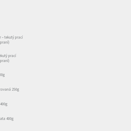
r – tekutý prací
 praní)
ekutý prací
 praní)
00g
izovaná 250g
 400g
ata 400g