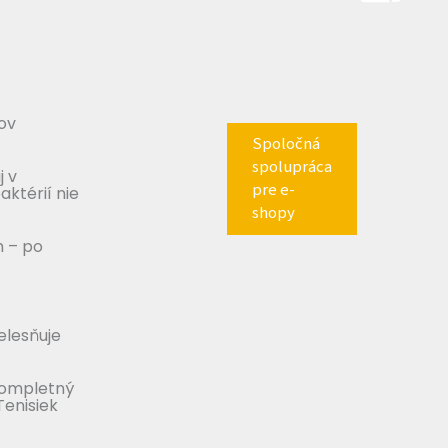
ov
Spoločná
spolupráca
j v
pre e-
aktérií nie
shopy
m – po
telesňuje
Kompletný
Tenisiek