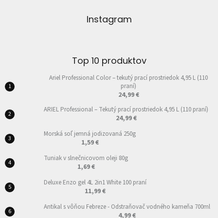
Instagram
Top 10 produktov
Ariel Professional Color – tekutý prací prostriedok 4,95 L (110
praní)
24,99 €
ARIEL Professional – Tekutý prací prostriedok 4,95 L (110 praní)
24,99 €
Morská soľ jemná jodizovaná 250g
1,59 €
Tuniak v slnečnicovom oleji 80g
1,69 €
Deluxe Enzo gel 4L 2in1 White 100 praní
11,99 €
Antikal s vôňou Febreze - Odstraňovač vodného kameňa 700ml
4,99 €