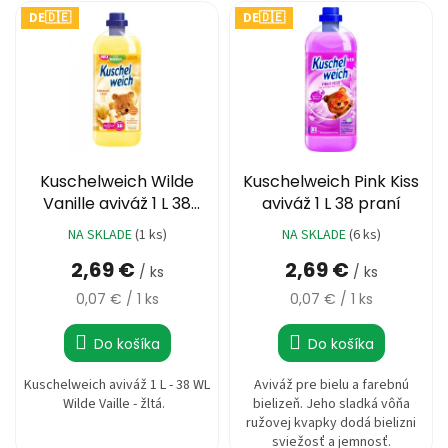
V
e
%
DE🇩🇪
DE🇩🇪
ý
p
3,76 €
p
r
🔥
i
MAXI
o
ZĽAVA
s
d
🔥
p
u
r
Parfémy
k
o
t
Rubriky
d
Kuschelweich Wilde
Kuschelweich Pink Kiss
o
a
u
Vanille aviváž 1 L 38
aviváž 1 L 38 praní
články
v
k
praní
NA SKLADE
(1 ks)
NA SKLADE
(6 ks)
t
Vrátenie
tovaru
2,69 €
2,69 €
o
/ ks
/ ks
v
Jednotková
Jednotková
Prihlásenie
0,07 € / 1 ks
0,07 € / 1 ks
cena:
cena:
Do košíka
Do košíka
Kuschelweich aviváž 1 L - 38 WL
Aviváž pre bielu a farebnú
Wilde Vaille - žltá.
bielizeň. Jeho sladká vôňa
ružovej kvapky dodá bielizni
sviežosť a jemnosť.