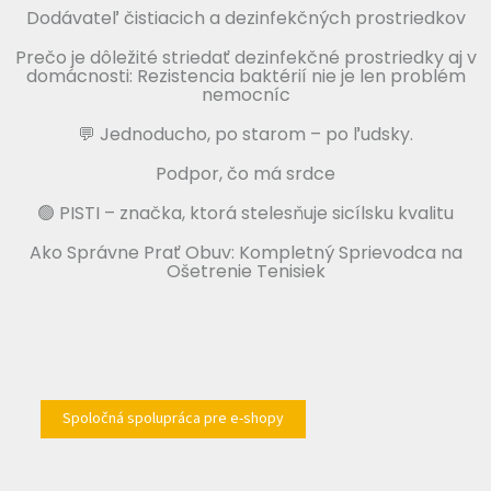
Dodávateľ čistiacich a dezinfekčných prostriedkov
Prečo je dôležité striedať dezinfekčné prostriedky aj v
domácnosti: Rezistencia baktérií nie je len problém
nemocníc
💬 Jednoducho, po starom – po ľudsky.
Podpor, čo má srdce
🟢 PISTI – značka, ktorá stelesňuje sicílsku kvalitu
Ako Správne Prať Obuv: Kompletný Sprievodca na
Ošetrenie Tenisiek
Spoločná spolupráca pre e-shopy