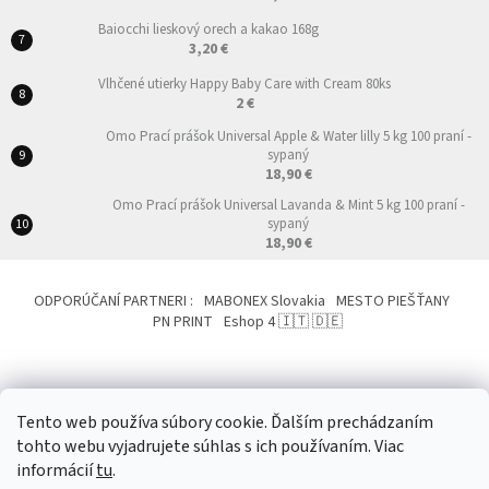
Baiocchi lieskový orech a kakao 168g
3,20 €
Vlhčené utierky Happy Baby Care with Cream 80ks
2 €
Omo Prací prášok Universal Apple & Water lilly 5 kg 100 praní -
sypaný
18,90 €
Omo Prací prášok Universal Lavanda & Mint 5 kg 100 praní -
sypaný
18,90 €
ODPORÚČANÍ PARTNERI :
MABONEX Slovakia
MESTO PIEŠŤANY
PN PRINT
Eshop 4 🇮🇹 🇩🇪
Tento web používa súbory cookie. Ďalším prechádzaním
tohto webu vyjadrujete súhlas s ich používaním. Viac
Vytvoril Shoptet
&
informácií
tu
.