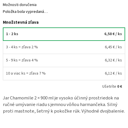
Možnosti doručenia
Položka bola vypredaná…
Množstevná zľava
1 - 2 ks
6,58 €
/ ks
3 - 4 ks = zľava 2 %
6,45 €
/ ks
5 - 9 ks = zľava 4 %
6,32 €
/ ks
10 a viac ks = zľava 7 %
6,12 €
/ ks
Ušetríte
0 €
Jar Chamomile 2 × 900 ml je vysoko účinný prostriedok na
ručné umývanie riadu s jemnou vôňou harmančeka. Silný
proti mastnote, šetrný k pokožke rúk. Výhodné dvojbalenie.