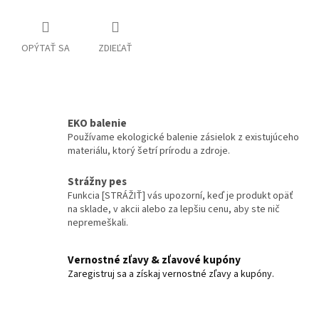
OPÝTAŤ SA
ZDIEĽAŤ
EKO balenie
Používame ekologické balenie zásielok z existujúceho
materiálu, ktorý šetrí prírodu a zdroje.
Strážny pes
Funkcia [STRÁŽIŤ] vás upozorní, keď je produkt opäť
na sklade, v akcii alebo za lepšiu cenu, aby ste nič
nepremeškali.
Vernostné zľavy & zľavové kupóny
Zaregistruj sa a získaj vernostné zľavy a kupóny.