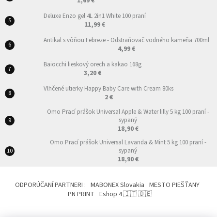
1,69 €
Deluxe Enzo gel 4L 2in1 White 100 praní
11,99 €
Antikal s vôňou Febreze - Odstraňovač vodného kameňa 700ml
4,99 €
Baiocchi lieskový orech a kakao 168g
3,20 €
Vlhčené utierky Happy Baby Care with Cream 80ks
2 €
Omo Prací prášok Universal Apple & Water lilly 5 kg 100 praní -
sypaný
18,90 €
Omo Prací prášok Universal Lavanda & Mint 5 kg 100 praní -
sypaný
18,90 €
ODPORÚČANÍ PARTNERI :
MABONEX Slovakia
MESTO PIEŠŤANY
PN PRINT
Eshop 4 🇮🇹 🇩🇪