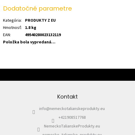
Dodatočné parametre
Kategória
:
PRODUKTY Z EU
Hmotnosť
:
1.8 kg
EAN
:
49540280023132119
Položka bola vypredaná…
Z
á
p
ä
Kontakt
t
i
info
@
nemeckotalianskeprodukty.eu
e
+421908517768
NemeckoTalianskeProdukty.eu
nemecko_talianske_produkty.eu