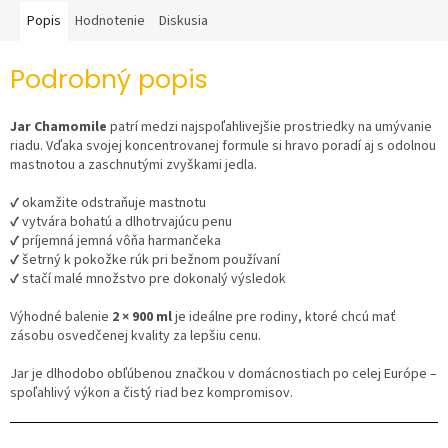
Popis
Hodnotenie
Diskusia
Podrobný popis
Jar Chamomile
patrí medzi najspoľahlivejšie prostriedky na umývanie
riadu. Vďaka svojej koncentrovanej formule si hravo poradí aj s odolnou
mastnotou a zaschnutými zvyškami jedla.
✔ okamžite odstraňuje mastnotu
✔ vytvára bohatú a dlhotrvajúcu penu
✔ príjemná jemná vôňa harmančeka
✔ šetrný k pokožke rúk pri bežnom používaní
✔ stačí malé množstvo pre dokonalý výsledok
Výhodné balenie
2 × 900 ml
je ideálne pre rodiny, ktoré chcú mať
zásobu osvedčenej kvality za lepšiu cenu.
Jar je dlhodobo obľúbenou značkou v domácnostiach po celej Európe –
spoľahlivý výkon a čistý riad bez kompromisov.