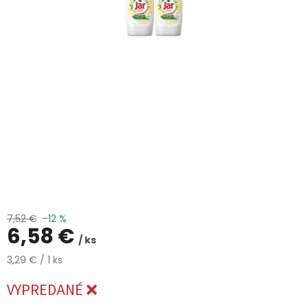
%
🔥
MAXI
ZĽAVA
🔥
Parfémy
Rubriky
a
články
Vrátenie
tovaru
Prihlásenie
7,52 €
–12 %
6,58 €
/ ks
Jednotková
3,29 € / 1 ks
cena:
VYPREDANÉ ❌