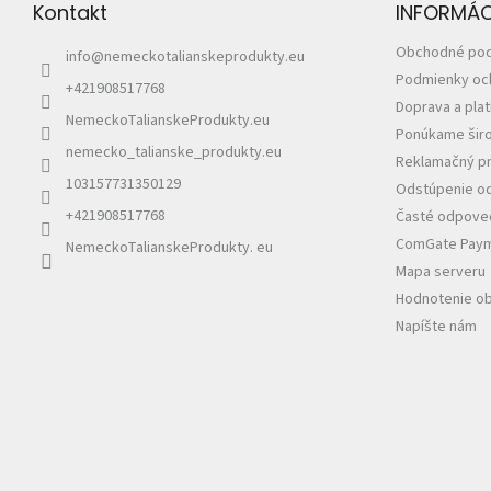
Kontakt
INFORMÁCI
i
e
Obchodné po
info
@
nemeckotalianskeprodukty.eu
Podmienky oc
+421908517768
Doprava a pla
NemeckoTalianskeProdukty.eu
Ponúkame širo
nemecko_talianske_produkty.eu
Reklamačný pr
103157731350129
Odstúpenie od
+421908517768
Časté odpoved
ComGate Payme
NemeckoTalianskeProdukty. eu
Mapa serveru
Hodnotenie o
Napíšte nám