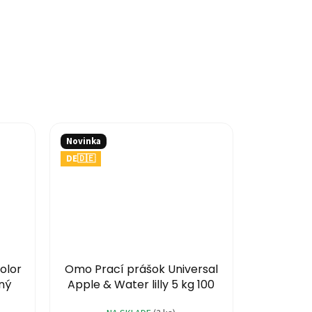
Novinka
DE🇩🇪
olor
Omo Prací prášok Universal
aný
Apple & Water lilly 5 kg 100
praní - sypaný