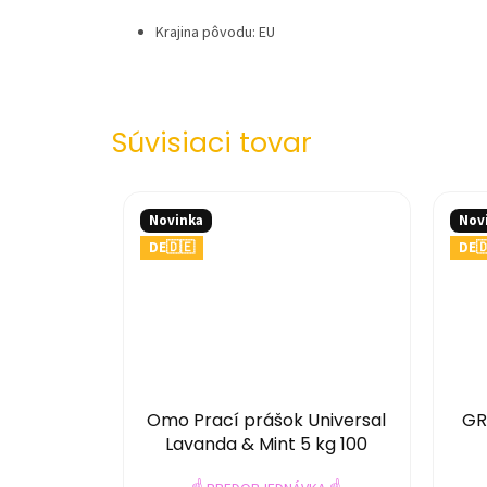
Krajina pôvodu: EU
Súvisiaci tovar
Novinka
Nov
DE🇩🇪
DE
24,45 €
Omo Prací prášok Universal
GR
Lavanda & Mint 5 kg 100
praní - sypaný