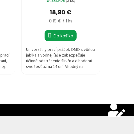
NA SKLADE
(2 ks)
18,90 €
Jednotková
0,19 € / 1 ks
cena:
Do košíka
Univerzálny prací prášok OMO s vôňou
prací
jablka a vodnej ľalie zabezpečuje
aní,
účinné odstránenie škvŕn a dlhodobú
ej...
sviežosť až na 14 dní. Vhodný na
biele...