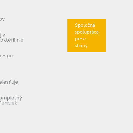
ov
Spoločná
spolupráca
j v
pre e-
aktérií nie
shopy
m – po
telesňuje
Kompletný
Tenisiek