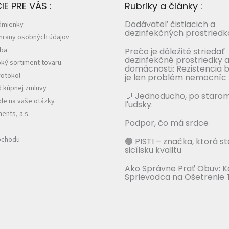
E PRE VÁS :
Rubriky a články :
Dodávateľ čistiacich a
dmienky
dezinfekčných prostriedk
hrany osobných údajov
tba
Prečo je dôležité striedať
dezinfekčné prostriedky a
ký sortiment tovaru.
domácnosti: Rezistencia b
otokol
je len problém nemocníc
 kúpnej zmluvy
💬 Jednoducho, po staro
e na vaše otázky
ľudsky.
nts, a.s.
Podpor, čo má srdce
bchodu
🟢 PISTI – značka, ktorá s
sicílsku kvalitu
Ako Správne Prať Obuv: 
Sprievodca na Ošetrenie 