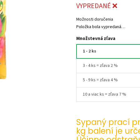
5
VYPREDANÉ ❌
hviezdičiek.
Možnosti doručenia
Položka bola vypredaná…
Množstevná zľava
1 - 2 ks
3 - 4 ks = zľava 2 %
5 - 9 ks = zľava 4 %
10 a viac ks = zľava 7 %
Sypaný prací pr
kg balení je ur
Účinne odstraň