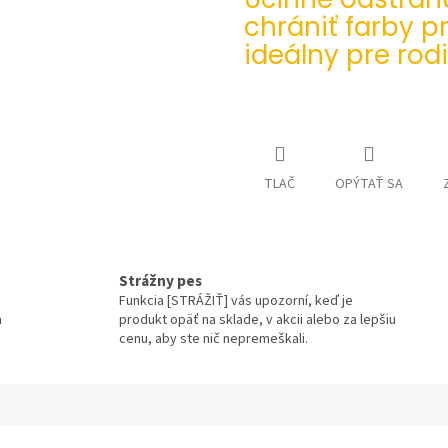
chrániť farby p
ideálny pre rod
TLAČ
OPÝTAŤ SA
Strážny pes
Funkcia [STRÁŽIŤ] vás upozorní, keď je
a
produkt opäť na sklade, v akcii alebo za lepšiu
cenu, aby ste nič nepremeškali.
a