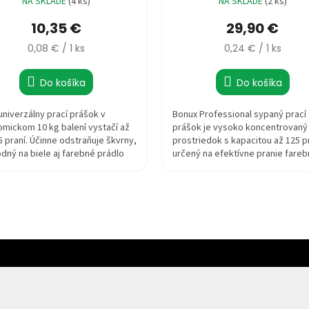
NA SKLADE
(4 ks)
NA SKLADE
(2 ks)
10,35 €
29,90 €
Jednotková
Jednotková
0,08 € / 1 ks
0,24 € / 1 ks
cena:
cena:
Do košíka
Do košíka
 univerzálny prací prášok v
Bonux Professional sypaný prací
mickom 10 kg balení vystačí až
prášok je vysoko koncentrovaný 
5 praní. Účinne odstraňuje škvrny,
prostriedok s kapacitou až 125 pr
odný na biele aj farebné prádlo
určený na efektívne pranie farebn