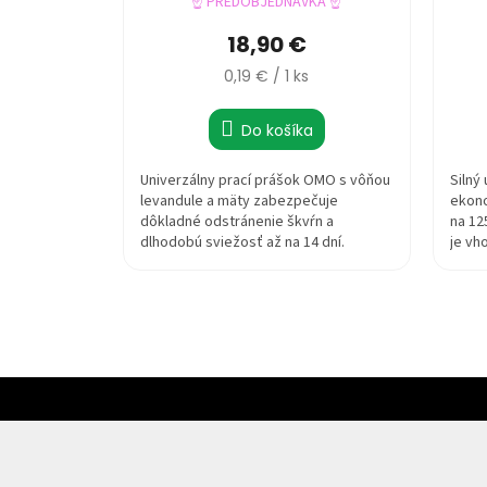
☝️ PREDOBJEDNÁVKA ☝️
18,90 €
Jednotková
0,19 € / 1 ks
cena:
Do košíka
Univerzálny prací prášok OMO s vôňou
Silný
levandule a mäty zabezpečuje
ekono
dôkladné odstránenie škvŕn a
na 12
dlhodobú sviežosť až na 14 dní.
je vh
a...
Z
á
p
ä
t