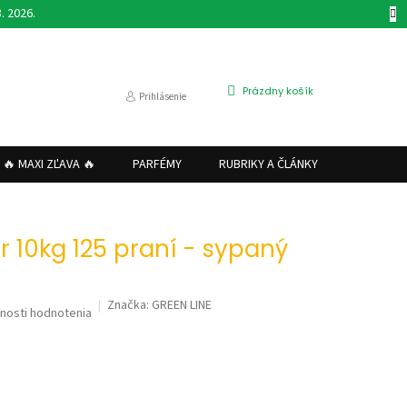
. 2026.
NÁKUPNÝ
Prázdny košík
Prihlásenie
KOŠÍK
🔥 MAXI ZĽAVA 🔥
PARFÉMY
RUBRIKY A ČLÁNKY
VRÁTENI
r 10kg 125 praní - sypaný
Značka:
GREEN LINE
nosti hodnotenia