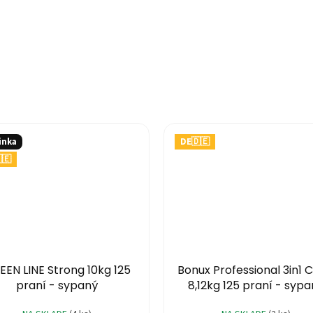
inka
DE🇩🇪
🇪
EEN LINE Strong 10kg 125
Bonux Professional 3in1 C
praní - sypaný
8,12kg 125 praní - syp