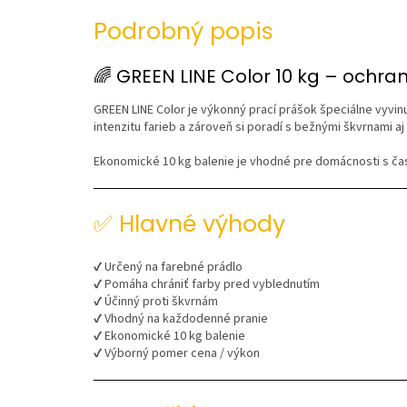
Podrobný popis
🌈 GREEN LINE Color 10 kg – ochrana
GREEN LINE Color je výkonný prací prášok špeciálne vyvi
intenzitu farieb a zároveň si poradí s bežnými škvrnami aj
Ekonomické 10 kg balenie je vhodné pre domácnosti s čas
✅ Hlavné výhody
✔ Určený na farebné prádlo
✔ Pomáha chrániť farby pred vyblednutím
✔ Účinný proti škvrnám
✔ Vhodný na každodenné pranie
✔ Ekonomické 10 kg balenie
✔ Výborný pomer cena / výkon