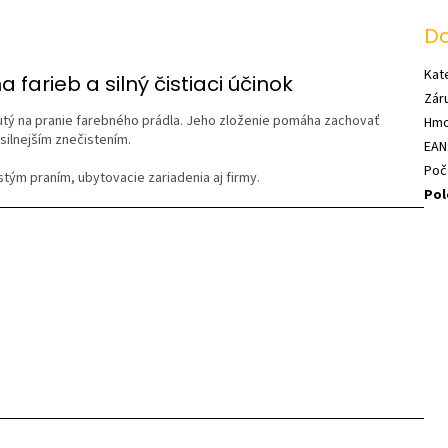
Do
Kat
 farieb a silný čistiaci účinok
Zár
nutý na pranie farebného prádla. Jeho zloženie pomáha zachovať
Hmo
 silnejším znečistením.
EAN
Poč
tým praním, ubytovacie zariadenia aj firmy.
Pol