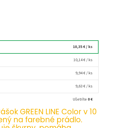
10,35 €
/ ks
10,14 €
/ ks
9,94 €
/ ks
9,63 €
/ ks
Ušetríte
0 €
ášok GREEN LINE Color v 10
čený na farebné prádlo.
uje škvrny, pomáha