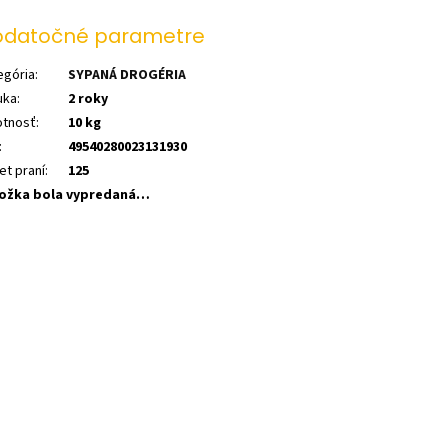
datočné parametre
egória
:
SYPANÁ DROGÉRIA
uka
:
2 roky
tnosť
:
10 kg
:
49540280023131930
et praní
:
125
ožka bola vypredaná…