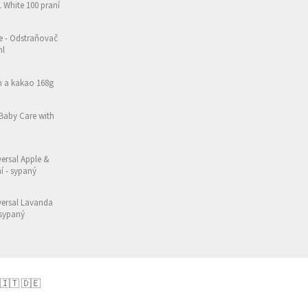
1 White 100 praní
e - Odstraňovač
ml
h a kakao 168g
 Baby Care with
ersal Apple &
ní - sypaný
versal Lavanda
 sypaný
 🇮🇹 🇩🇪