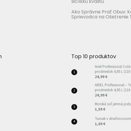
sicílsku kvalitu
Ako Správne Prať Obuv: 
Sprievodca na Ošetrenie 
m
Top 10 produktov
Ariel Professional Colo
prostriedok 4,95 L (110
24,99 €
ARIEL Professional – T
prostriedok 4,95 L (110
24,99 €
Morská soľ jemná jod
1,59 €
Tuniak v slnečnicovom 
1,69 €