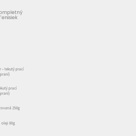
Kompletný
Tenisiek
r – tekutý prací
 praní)
ekutý prací
 praní)
izovaná 250g
oleji 80g