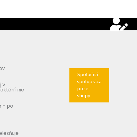
ov
Spoločná
spolupráca
j v
pre e-
aktérií nie
shopy
m – po
telesňuje