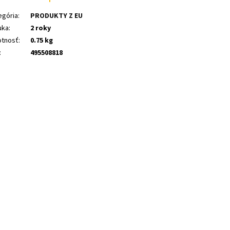
egória
:
PRODUKTY Z EU
uka
:
2 roky
tnosť
:
0.75 kg
:
495508818