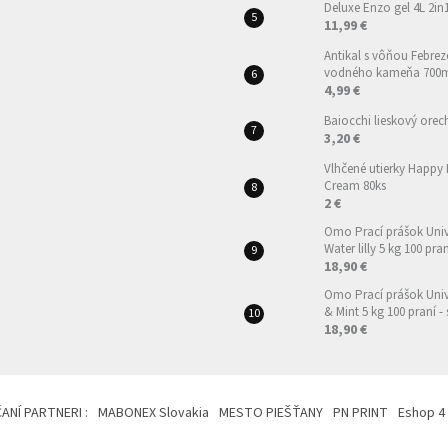
Deluxe Enzo gel 4L 2in
11,99 €
Antikal s vôňou Febrez
vodného kameňa 700
4,99 €
Baiocchi lieskový orec
3,20 €
Vlhčené utierky Happy
Cream 80ks
2 €
Omo Prací prášok Univ
Water lilly 5 kg 100 pra
18,90 €
Omo Prací prášok Uni
& Mint 5 kg 100 praní -
18,90 €
NÍ PARTNERI :
MABONEX Slovakia
MESTO PIEŠŤANY
PN PRINT
Eshop 4