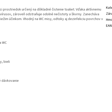
Kat
aci prostriedok určený na dôkladné čistenie toaliet. Vďaka aktívnemu
Zár
 a vírusov, zároveň odstraňuje odolné nečistoty a škvrny. Zanecháva
 sviežim účinkom. Vhodný na WC misy, odtoky aj dezinfekciu povrchov v
Hmo
EAN
na WC
, bieli
é dávkovanie