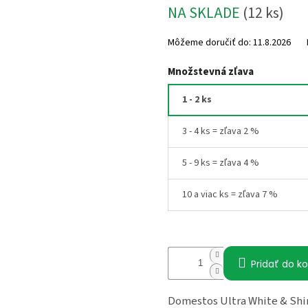
hviezdičiek.
NA SKLADE
(12 ks)
Môžeme doručiť do:
11.8.2026
Množstevná zľava
1 - 2 ks
3 - 4 ks = zľava 2 %
5 - 9 ks = zľava 4 %
10 a viac ks = zľava 7 %
Pridať do ko
Domestos Ultra White & Shin