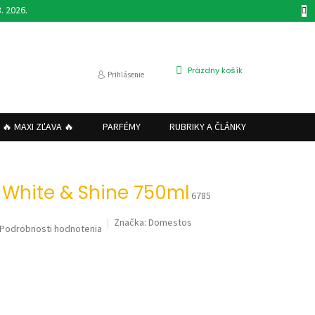
. 2026.
NÁKUPNÝ
Prázdny košík
Prihlásenie
KOŠÍK
🔥 MAXI ZĽAVA 🔥
PARFÉMY
RUBRIKY A ČLÁNKY
VRÁTENI
 White & Shine 750ml
6785
Značka:
Domestos
Podrobnosti hodnotenia