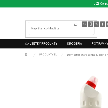
Prejsť
„🏖️ Čerp
na
obsah
👉 VŠETKY PRODUKTY
DROGÉRIA
POTRAVIN
Domov
PRODUKTY EU
Domestos Ultra White & Shine 