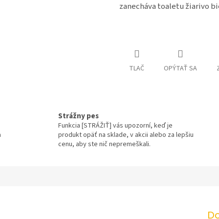
zanecháva toaletu žiarivo bi
TLAČ
OPÝTAŤ SA
Strážny pes
Funkcia [STRÁŽIŤ] vás upozorní, keď je
a
produkt opäť na sklade, v akcii alebo za lepšiu
cenu, aby ste nič nepremeškali.
Do