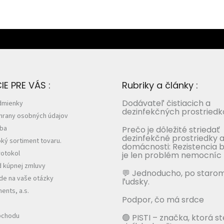
E PRE VÁS :
Rubriky a články :
Dodávateľ čistiacich a
dmienky
dezinfekčných prostriedk
hrany osobných údajov
tba
Prečo je dôležité striedať
dezinfekčné prostriedky a
ký sortiment tovaru.
domácnosti: Rezistencia b
otokol
je len problém nemocníc
 kúpnej zmluvy
💬 Jednoducho, po staro
e na vaše otázky
ľudsky.
nts, a.s.
Podpor, čo má srdce
bchodu
🟢 PISTI – značka, ktorá s