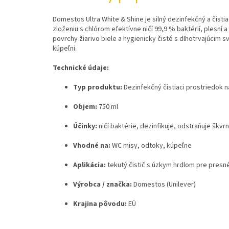
Domestos Ultra White & Shine je silný dezinfekčný a čisti
zloženiu s chlórom efektívne ničí 99,9 % baktérií, plesní
povrchy žiarivo biele a hygienicky čisté s dlhotrvajúcim
kúpeľni.
Technické údaje:
Typ produktu:
Dezinfekčný čistiaci prostriedok 
Objem:
750 ml
Účinky:
ničí baktérie, dezinfikuje, odstraňuje škvrny
Vhodné na:
WC misy, odtoky, kúpeľne
Aplikácia:
tekutý čistič s úzkym hrdlom pre presn
Výrobca / značka:
Domestos (Unilever)
Krajina pôvodu:
EÚ