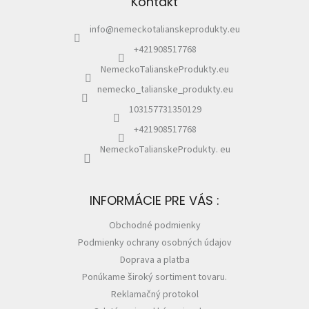
Kontakt
t
%
i
info
@
nemeckotalianskeprodukty.eu
e
🔥
MAXI
+421908517768
ZĽAVA
🔥
NemeckoTalianskeProdukty.eu
nemecko_talianske_produkty.eu
Parfémy
103157731350129
Rubriky
+421908517768
a
články
NemeckoTalianskeProdukty. eu
Vrátenie
tovaru
INFORMÁCIE PRE VÁS :
Prihlásenie
Obchodné podmienky
Podmienky ochrany osobných údajov
Doprava a platba
Ponúkame široký sortiment tovaru.
Reklamačný protokol