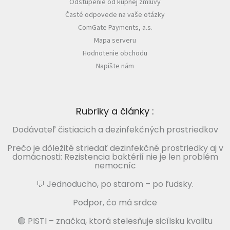
Odstúpenie od kúpnej zmluvy
Časté odpovede na vaše otázky
ComGate Payments, a.s.
Mapa serveru
Hodnotenie obchodu
Napíšte nám
Rubriky a články :
Dodávateľ čistiacich a dezinfekčných prostriedkov
Prečo je dôležité striedať dezinfekčné prostriedky aj v
domácnosti: Rezistencia baktérií nie je len problém
nemocníc
💬 Jednoducho, po starom – po ľudsky.
Podpor, čo má srdce
🟢 PISTI – značka, ktorá stelesňuje sicílsku kvalitu