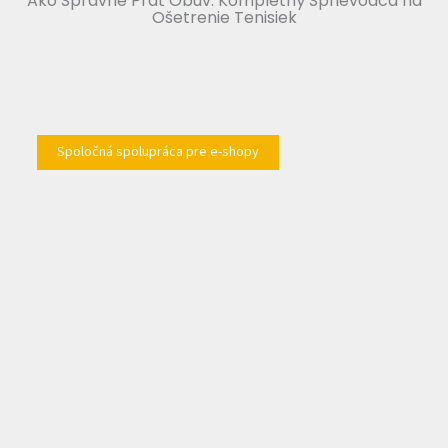
Ako Správne Prať Obuv: Kompletný Sprievodca na
Ošetrenie Tenisiek
Spoločná spolupráca pre e-shopy