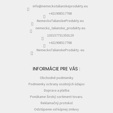
i
%
info
@
nemeckotalianskeprodukty.eu
e
+421908517768
🔥
MAXI
ZĽAVA
NemeckoTalianskeProdukty.eu
🔥
nemecko_talianske_produkty.eu
Parfémy
103157731350129
+421908517768
Rubriky
a
NemeckoTalianskeProdukty. eu
články
Vrátenie
tovaru
INFORMÁCIE PRE VÁS :
Prihlásenie
Obchodné podmienky
Podmienky ochrany osobných údajov
Doprava a platba
Ponúkame široký sortiment tovaru.
Reklamačný protokol
Odstúpenie od kúpnej zmluvy