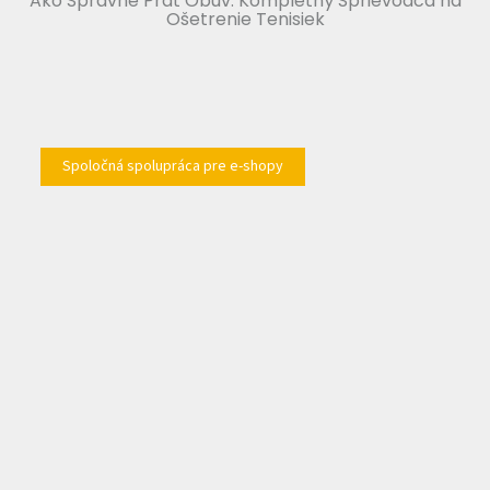
Ako Správne Prať Obuv: Kompletný Sprievodca na
Ošetrenie Tenisiek
Spoločná spolupráca pre e-shopy