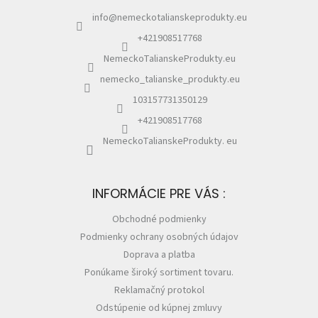
i
%
info
@
nemeckotalianskeprodukty.eu
e
+421908517768
🔥
MAXI
ZĽAVA
NemeckoTalianskeProdukty.eu
🔥
nemecko_talianske_produkty.eu
Parfémy
103157731350129
+421908517768
Rubriky
a
NemeckoTalianskeProdukty. eu
články
Vrátenie
tovaru
INFORMÁCIE PRE VÁS :
Prihlásenie
Obchodné podmienky
Podmienky ochrany osobných údajov
Doprava a platba
Ponúkame široký sortiment tovaru.
Reklamačný protokol
Odstúpenie od kúpnej zmluvy